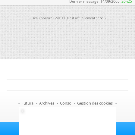
Dernier message:
14/09/2005,
20h25
Fuseau horaire GMT +1. Il est actuellement
11h15
.
-
Futura
-
Archives
-
Conso
-
Gestion des cookies
-
Politique de confidentialité
-
Haut de page