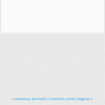
«
processus bernoulli
|
Inversion Limite Integrale
»