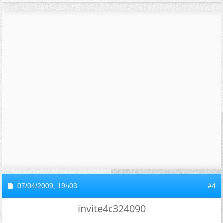
07/04/2009,
19h03
#4
invite4c324090