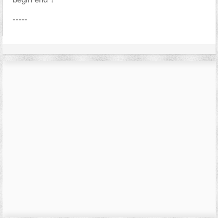
-----