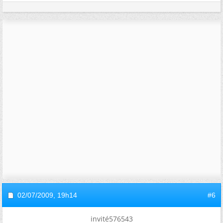
02/07/2009,
19h14
#6
invité576543