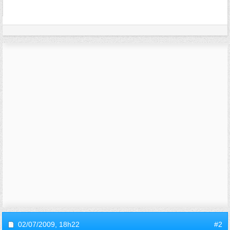
02/07/2009,
18h22
#2