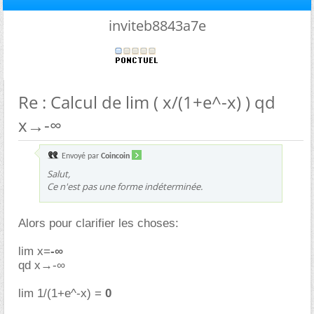
inviteb8843a7e
Re : Calcul de lim ( x/(1+e^-x) ) qd
x→-∞
Envoyé par
Coincoin
Salut,
Ce n'est pas une forme indéterminée.
Alors pour clarifier les choses:
lim x=
-∞
qd x→-∞
lim 1/(1+e^-x) =
0