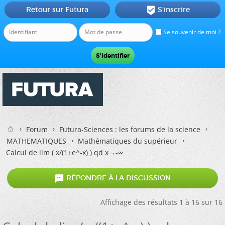
Retour sur Futura
S'inscrire

Se souvenir de moi ?
Forum
Futura-Sciences : les forums de la science
MATHEMATIQUES
Mathématiques du supérieur
Calcul de lim ( x/(1+e^-x) ) qd x→-∞

RÉPONDRE À LA DISCUSSION
Affichage des résultats 1 à 16 sur 16