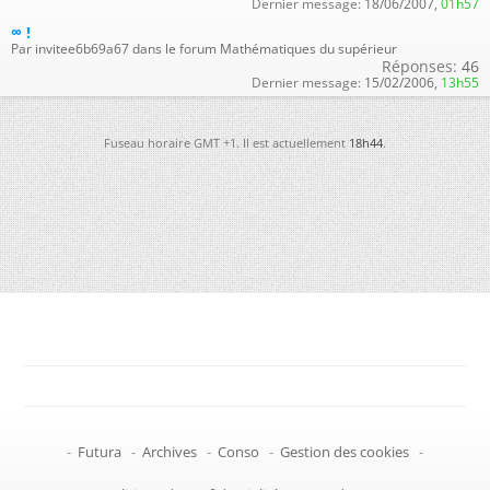
Dernier message:
18/06/2007,
01h57
∞ !
Par invitee6b69a67 dans le forum Mathématiques du supérieur
Réponses:
46
Dernier message:
15/02/2006,
13h55
Fuseau horaire GMT +1. Il est actuellement
18h44
.
-
Futura
-
Archives
-
Conso
-
Gestion des cookies
-