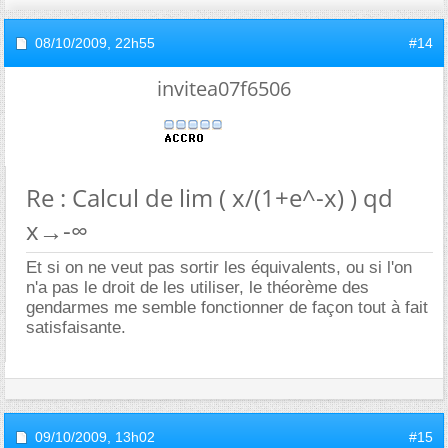
08/10/2009,
22h55
#14
invitea07f6506
Re : Calcul de lim ( x/(1+e^-x) ) qd
x→-∞
Et si on ne veut pas sortir les équivalents, ou si l'on
n'a pas le droit de les utiliser, le théorème des
gendarmes me semble fonctionner de façon tout à fait
satisfaisante.
09/10/2009,
13h02
#15