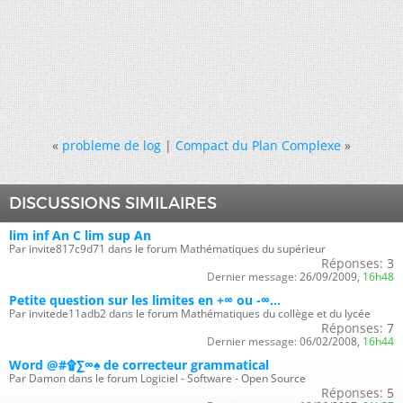
«
probleme de log
|
Compact du Plan Complexe
»
DISCUSSIONS SIMILAIRES
lim inf An C lim sup An
Par invite817c9d71 dans le forum Mathématiques du supérieur
Réponses:
3
Dernier message:
26/09/2009,
16h48
Petite question sur les limites en +∞ ou -∞...
Par invitede11adb2 dans le forum Mathématiques du collège et du lycée
Réponses:
7
Dernier message:
06/02/2008,
16h44
Word @#۩∑∞♠ de correcteur grammatical
Par Damon dans le forum Logiciel - Software - Open Source
Réponses:
5