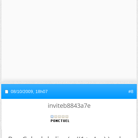
08/10/2009,
18h07
#8
inviteb8843a7e