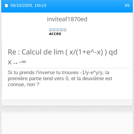
08/10/2009,
18h19
#9
inviteaf1870ed
Re : Calcul de lim ( x/(1+e^-x) ) qd
x→-∞
Si tu prends l'inverse tu trouves -1/y-e^y/y, la
première partie tend vers 0, et la deuxième est
connue, non ?