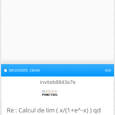
08/10/2009,
19h40
#10
inviteb8843a7e
Re : Calcul de lim ( x/(1+e^-x) ) qd