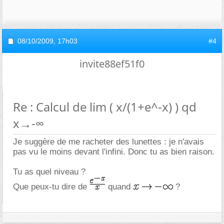
08/10/2009,
17h03
#4
invite88ef51f0
Re : Calcul de lim ( x/(1+e^-x) ) qd
x→-∞
Je suggère de me racheter des lunettes : je n'avais
pas vu le moins devant l'infini. Donc tu as bien raison.
Tu as quel niveau ?
Que peux-tu dire de
quand
?