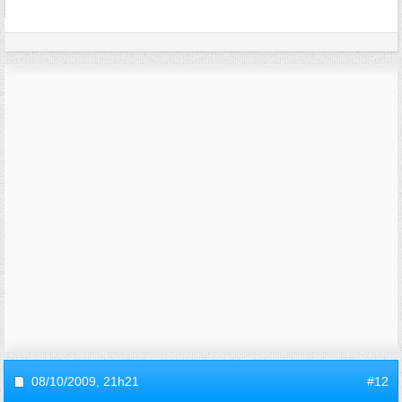
08/10/2009,
21h21
#12