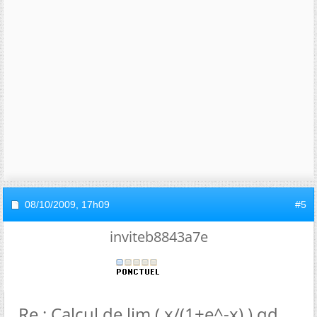
08/10/2009,
17h09
#5
inviteb8843a7e
Re : Calcul de lim ( x/(1+e^-x) ) qd