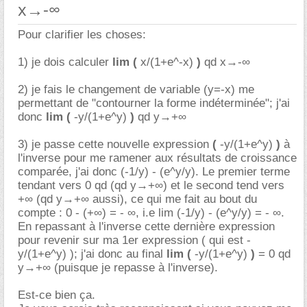
x→-∞
Pour clarifier les choses:
1) je dois calculer
lim (
x/(1+e^-x)
)
qd x→-∞
2) je fais le changement de variable (y=-x) me
permettant de "contourner la forme indéterminée"; j'ai
donc
lim (
-y/(1+e^y)
)
qd y→+∞
3) je passe cette nouvelle expression
(
-y/(1+e^y)
)
à
l'inverse pour me ramener aux résultats de croissance
comparée, j'ai donc (-1/y) - (e^y/y). Le premier terme
tendant vers 0 qd (qd y→+∞) et le second tend vers
+∞ (qd y→+∞ aussi), ce qui me fait au bout du
compte : 0 - (+∞) = - ∞, i.e lim (-1/y) - (e^y/y) = - ∞.
En repassant à l'inverse cette dernière expression
pour revenir sur ma 1er expression ( qui est -
y/(1+e^y) ); j'ai donc au final
lim (
-y/(1+e^y)
)
= 0 qd
y→+∞ (puisque je repasse à l'inverse).
Est-ce bien ça.