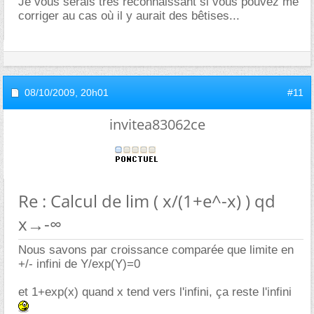
Je vous serais très reconnaissant si vous pouvez me
corriger au cas où il y aurait des bêtises...
08/10/2009,
20h01
#11
invitea83062ce
Re : Calcul de lim ( x/(1+e^-x) ) qd
x→-∞
Nous savons par croissance comparée que limite en
+/- infini de Y/exp(Y)=0
et 1+exp(x) quand x tend vers l'infini, ça reste l'infini