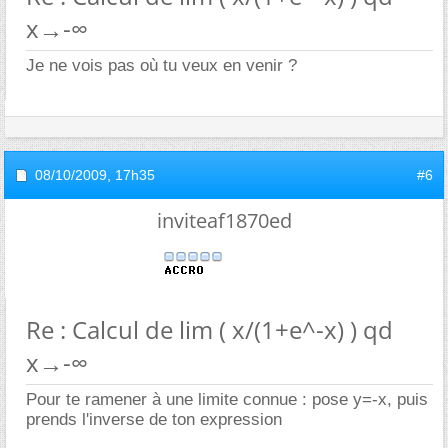
x→-∞
Je ne vois pas où tu veux en venir ?
08/10/2009,
17h35
#6
inviteaf1870ed
Re : Calcul de lim ( x/(1+e^-x) ) qd
x→-∞
Pour te ramener à une limite connue : pose y=-x, puis
prends l'inverse de ton expression