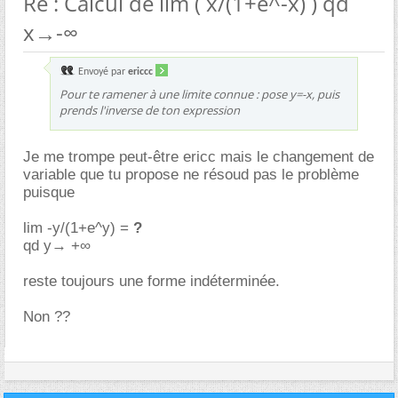
Re : Calcul de lim ( x/(1+e^-x) ) qd
x→-∞
Envoyé par
ericcc
Pour te ramener à une limite connue : pose y=-x, puis
prends l'inverse de ton expression
Je me trompe peut-être ericc mais le changement de
variable que tu propose ne résoud pas le problème
puisque
lim -y/(1+e^y) =
?
qd y→ +∞
reste toujours une forme indéterminée.
Non ??