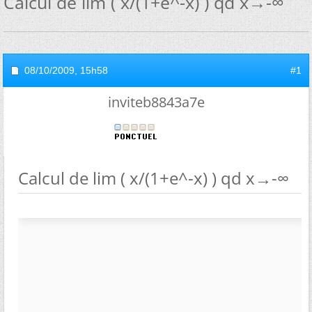
Calcul de lim ( x/(1+e^-x) ) qd x→-∞
08/10/2009,
15h58
#1
inviteb8843a7e
Calcul de lim ( x/(1+e^-x) ) qd x→-∞