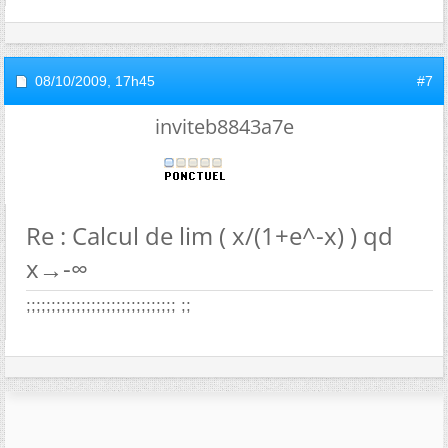
08/10/2009,
17h45
#7
inviteb8843a7e
Re : Calcul de lim ( x/(1+e^-x) ) qd
x→-∞
;;;;;;;;;;;;;;;;;;;;;;;;;;;;;; ;;