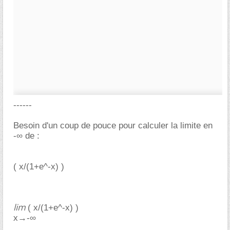
------
Besoin d'un coup de pouce pour calculer la limite en
-∞ de :
( x/(1+e^-x) )
lim
( x/(1+e^-x) )
x→-∞