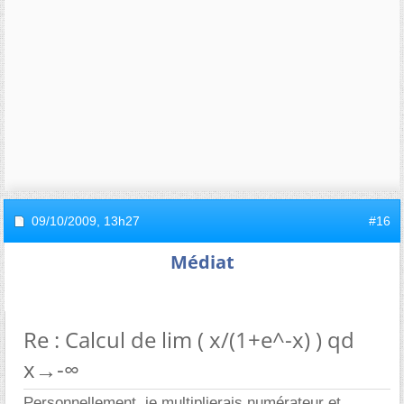
09/10/2009,
13h27
#16
Médiat
Re : Calcul de lim ( x/(1+e^-x) ) qd
x→-∞
Personnellement, je multiplierais numérateur et