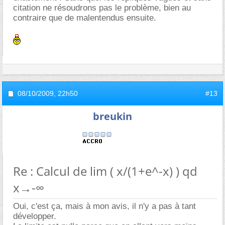
citation ne résoudrons pas le problème, bien au
contraire que de malentendus ensuite.
08/10/2009,
22h50
#13
breukin
Re : Calcul de lim ( x/(1+e^-x) ) qd
x→-∞
Oui, c'est ça, mais à mon avis, il n'y a pas à tant
développer.