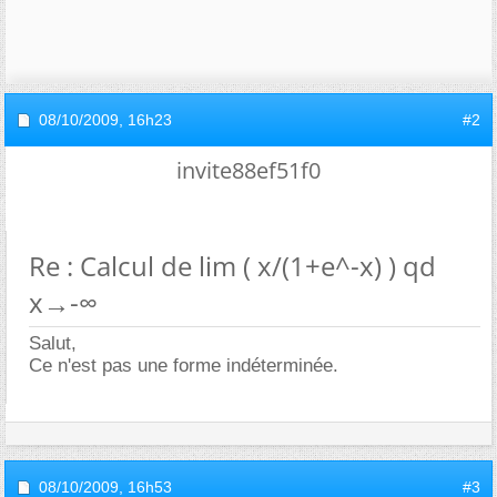
08/10/2009,
16h23
#2
invite88ef51f0
Re : Calcul de lim ( x/(1+e^-x) ) qd
x→-∞
Salut,
Ce n'est pas une forme indéterminée.
08/10/2009,
16h53
#3