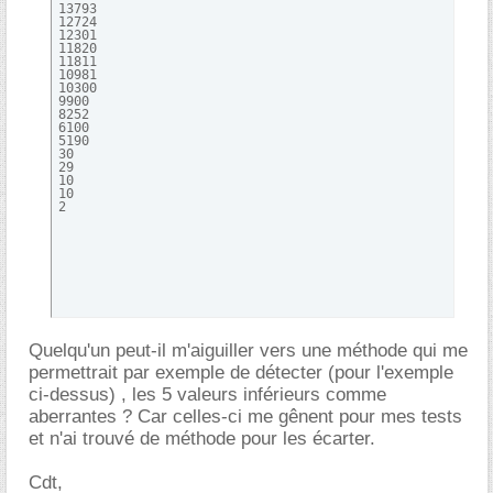
13793

12724

12301

11820

11811

10981

10300

9900

8252

6100

5190

30

29

10

10

2
Quelqu'un peut-il m'aiguiller vers une méthode qui me
permettrait par exemple de détecter (pour l'exemple
ci-dessus) , les 5 valeurs inférieurs comme
aberrantes ? Car celles-ci me gênent pour mes tests
et n'ai trouvé de méthode pour les écarter.
Cdt,