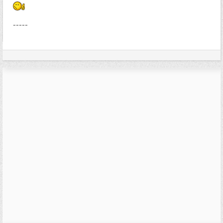
-----