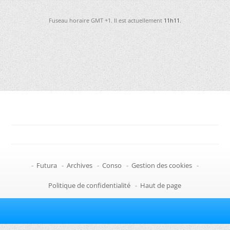
Fuseau horaire GMT +1. Il est actuellement
11h11
.
-
Futura
-
Archives
-
Conso
-
Gestion des cookies
-
Politique de confidentialité
-
Haut de page