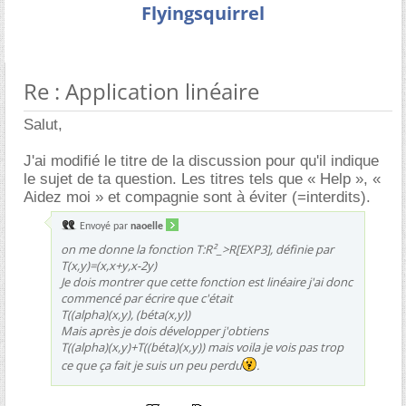
Flyingsquirrel
Re : Application linéaire
Salut,
J'ai modifié le titre de la discussion pour qu'il indique
le sujet de ta question. Les titres tels que « Help », «
Aidez moi » et compagnie sont à éviter (=interdits).
Envoyé par
naoelle
on me donne la fonction T:R²_>R[EXP3], définie par
T(x,y)=(x,x+y,x-2y)
Je dois montrer que cette fonction est linéaire j'ai donc
commencé par écrire que c'était
T((alpha)(x,y), (béta(x,y))
Mais après je dois développer j'obtiens
T((alpha)(x,y)+T((béta)(x,y)) mais voila je vois pas trop
ce que ça fait je suis un peu perdu
.