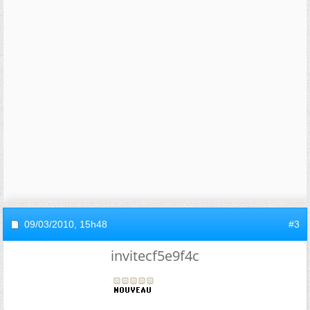
09/03/2010,
15h48
#3
invitecf5e9f4c