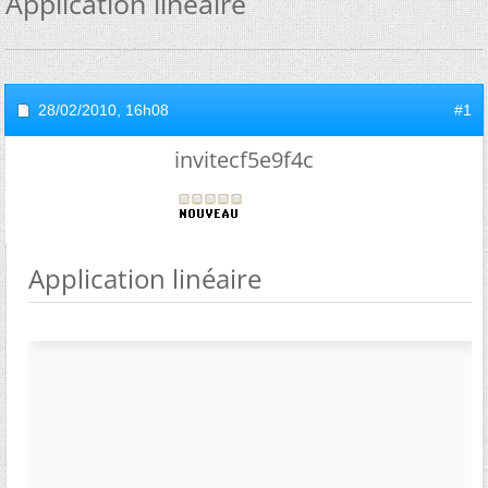
Application linéaire
28/02/2010,
16h08
#1
invitecf5e9f4c
Application linéaire