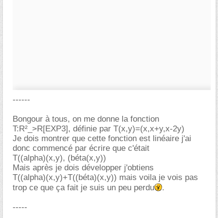
------
Bongour à tous, on me donne la fonction
T:R²_>R[EXP3], définie par T(x,y)=(x,x+y,x-2y)
Je dois montrer que cette fonction est linéaire j'ai
donc commencé par écrire que c'était
T((alpha)(x,y), (béta(x,y))
Mais après je dois développer j'obtiens
T((alpha)(x,y)+T((béta)(x,y)) mais voila je vois pas
trop ce que ça fait je suis un peu perdu
.
-----