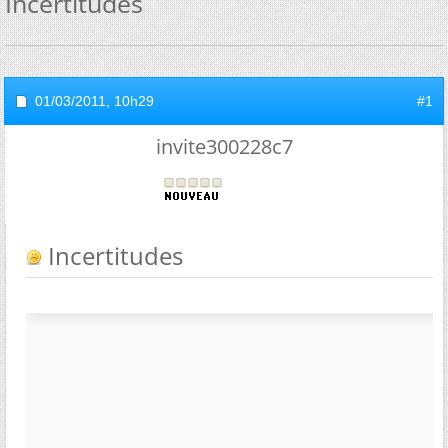
Incertitudes
01/03/2011,
10h29
#1
invite300228c7
Incertitudes