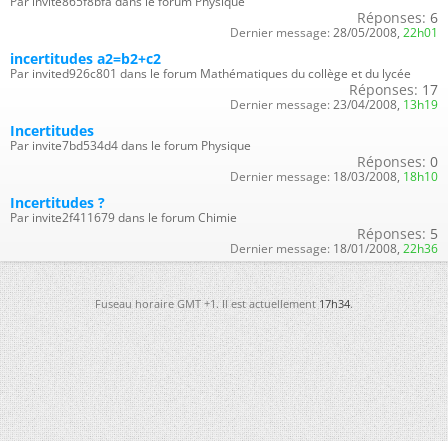
Par invite865f8bfa dans le forum Physique
Réponses:
6
Dernier message:
28/05/2008,
22h01
incertitudes a2=b2+c2
Par invited926c801 dans le forum Mathématiques du collège et du lycée
Réponses:
17
Dernier message:
23/04/2008,
13h19
Incertitudes
Par invite7bd534d4 dans le forum Physique
Réponses:
0
Dernier message:
18/03/2008,
18h10
Incertitudes ?
Par invite2f411679 dans le forum Chimie
Réponses:
5
Dernier message:
18/01/2008,
22h36
Fuseau horaire GMT +1. Il est actuellement
17h34
.