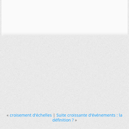
«
croisement d'échelles
|
Suite croissante d'événements : la
définition ?
»