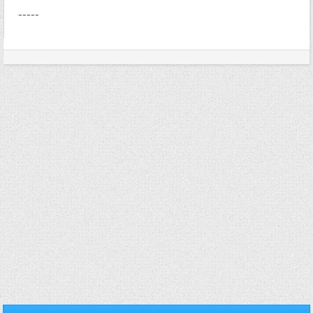
-----