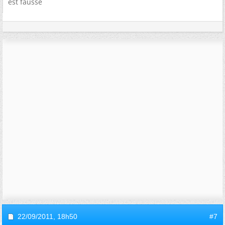
est fausse
22/09/2011,
18h50
#7