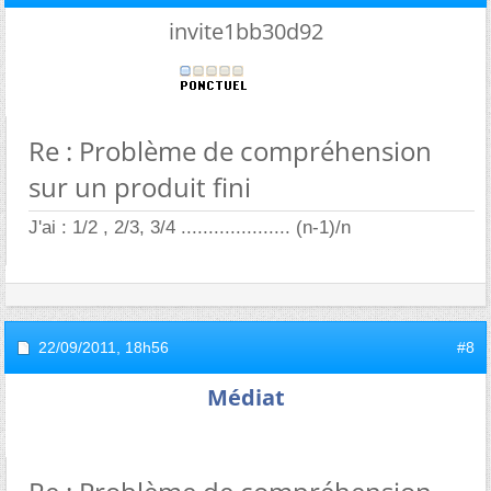
invite1bb30d92
Re : Problème de compréhension
sur un produit fini
J'ai : 1/2 , 2/3, 3/4 .................... (n-1)/n
22/09/2011,
18h56
#8
Médiat