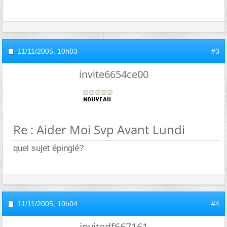
11/11/2005,
10h03
#3
invite6654ce00
Re : Aider Moi Svp Avant Lundi
quel sujet épinglé?
11/11/2005,
10h04
#4
invitedf667161