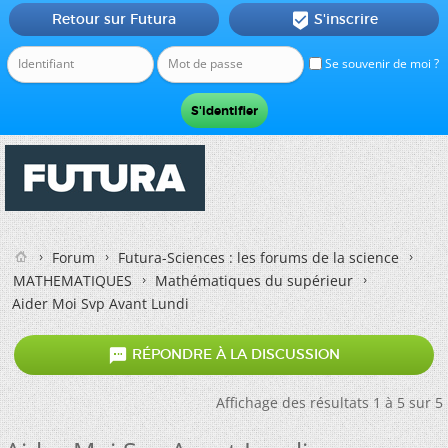
Retour sur Futura
S'inscrire

Se souvenir de moi ?
Forum
Futura-Sciences : les forums de la science
MATHEMATIQUES
Mathématiques du supérieur
Aider Moi Svp Avant Lundi

RÉPONDRE À LA DISCUSSION
Affichage des résultats 1 à 5 sur 5