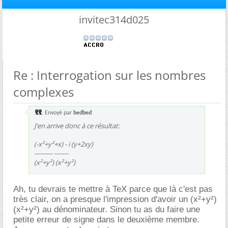
invitec314d025
Re : Interrogation sur les nombres
complexes
Envoyé par
bedbed
J'en arrive donc à ce résultat:
(-x²+y²+x) - i (y+2xy)
--------- -------
(x²+y²) (x²+y²)
Ah, tu devrais te mettre à TeX parce que là c'est pas
très clair, on a presque l'impression d'avoir un (x²+y²)
(x²+y²) au dénominateur. Sinon tu as du faire une
petite erreur de signe dans le deuxième membre.