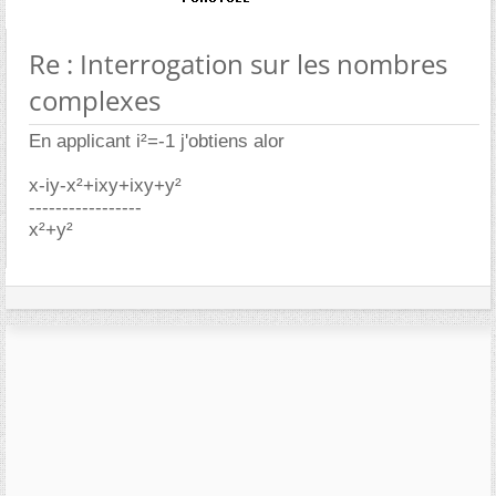
Re : Interrogation sur les nombres
complexes
En applicant i²=-1 j'obtiens alor
x-iy-x²+ixy+ixy+y²
-----------------
x²+y²