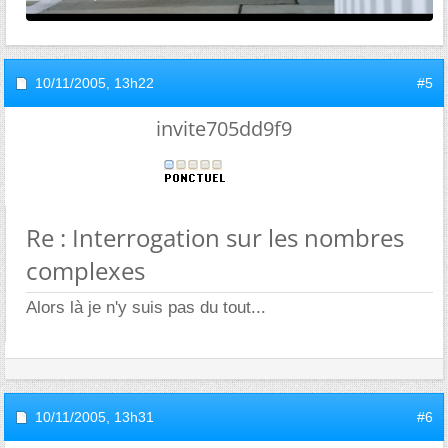
10/11/2005,
13h22
#5
invite705dd9f9
Re : Interrogation sur les nombres
complexes
Alors là je n'y suis pas du tout...
10/11/2005,
13h31
#6