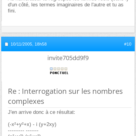
d'un côté, les termes imaginaires de l'autre et tu as
fini.
10/11/2005,
18h58
#10
invite705dd9f9
Re : Interrogation sur les nombres
complexes
J'en arrive donc à ce résultat:
(-x²+y²+x) - i (y+2xy)
--------- -------