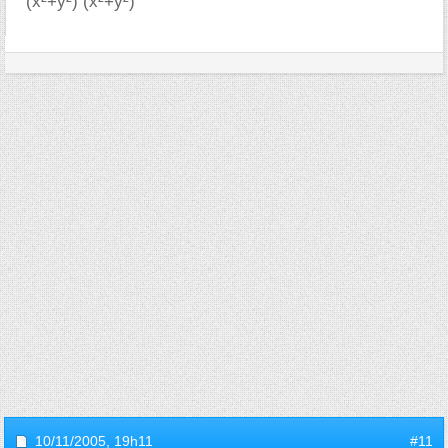
(x²+y²) (x²+y²)
10/11/2005,
19h11
#11