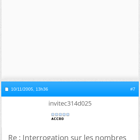
10/11/2005,
13h36
#7
invitec314d025
Re : Interrogation sur les nombres