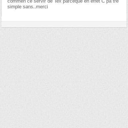
commen ce servir de Tex parceque en effet C pa tré
simple sans..merci