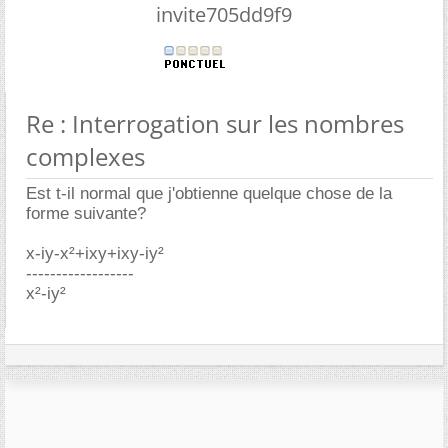
invite705dd9f9
Re : Interrogation sur les nombres
complexes
Est t-il normal que j'obtienne quelque chose de la
forme suivante?
x-iy-x²+ixy+ixy-iy²
------------------
x²-iy²