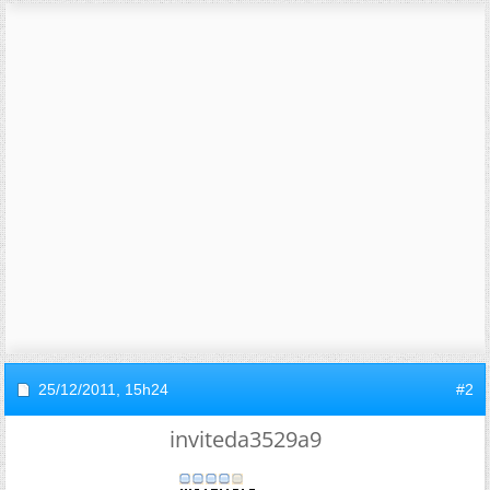
25/12/2011,
15h24
#2
inviteda3529a9