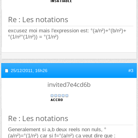
Re : Les notations
excusez moi mais l'expression est: °(a/n²)+°(b/n²)+
°(1/n²°(1/n²)) = °(1/n²)
25/12/2011,
16h26
#3
invited7e4cd6b
Re : Les notations
Generalement si a,b deux reels non nuls, °
(a/n²)=°(1/n²) car si f=°(a/n²) ca veut dire que :