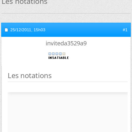
Les notations
25/12/2011,
15h03
#1
inviteda3529a9
Les notations