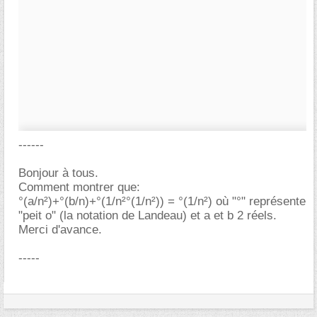
------
Bonjour à tous.
Comment montrer que:
°(a/n²)+°(b/n)+°(1/n²°(1/n²)) = °(1/n²) où "°" représente
"peit o" (la notation de Landeau) et a et b 2 réels.
Merci d'avance.
-----