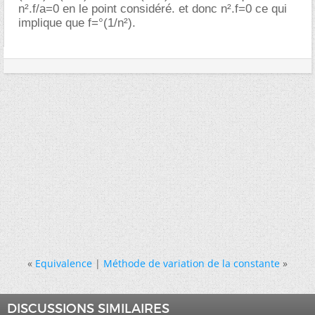
n².f/a=0 en le point considéré. et donc n².f=0 ce qui
implique que f=°(1/n²).
«
Equivalence
|
Méthode de variation de la constante
»
DISCUSSIONS SIMILAIRES