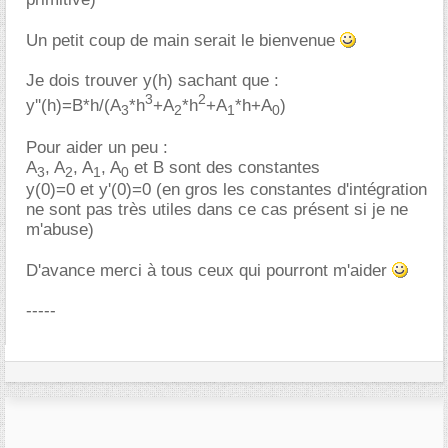
Un petit coup de main serait le bienvenue
Je dois trouver y(h) sachant que :
3
2
y''(h)=B*h/(A
*h
+A
*h
+A
*h+A
)
3
2
1
0
Pour aider un peu :
A
, A
, A
, A
et B sont des constantes
3
2
1
0
y(0)=0 et y'(0)=0 (en gros les constantes d'intégration
ne sont pas très utiles dans ce cas présent si je ne
m'abuse)
D'avance merci à tous ceux qui pourront m'aider
-----