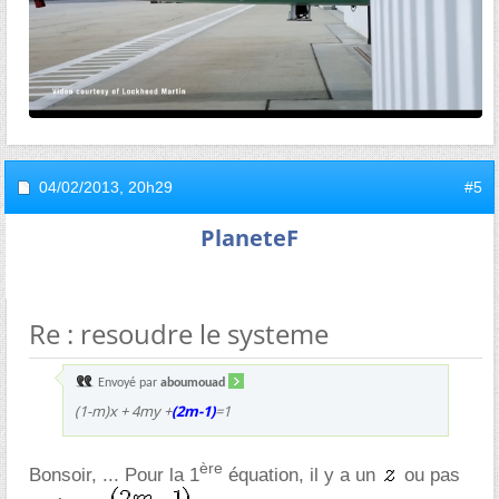
04/02/2013,
20h29
#5
PlaneteF
Re : resoudre le systeme
Envoyé par
aboumouad
(1-m)x + 4my +
(2m-1)
=1
ère
Bonsoir, ... Pour la 1
équation, il y a un
ou pas