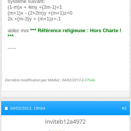
systeme suivant:
(1-m)x + 4my +(2m-1)=1
(m+1)x - (2+2m)y +(m+1)z=0
2x +(m-3)y + (m+1)z=-1
aidez moi
*** Référence religieuse : Hors Charte !
***
-----
Dernière modification par Médiat ; 04/02/2013 à
07h44
.
04/02/2013,
19h54
#2
inviteb12a4972