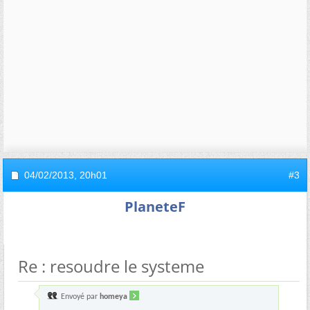
04/02/2013,
20h01
#3
PlaneteF
Re : resoudre le systeme
Envoyé par
homeya