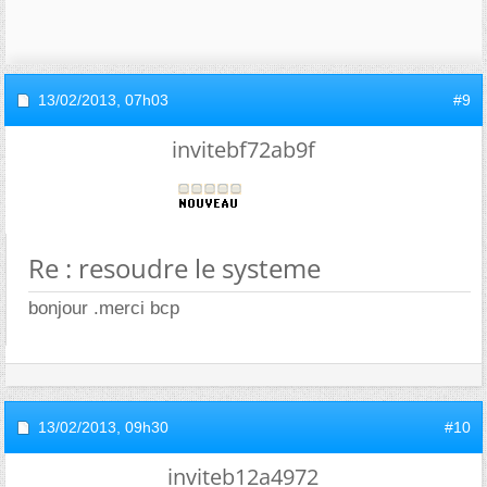
13/02/2013,
07h03
#9
invitebf72ab9f
Re : resoudre le systeme
bonjour .merci bcp
13/02/2013,
09h30
#10
inviteb12a4972