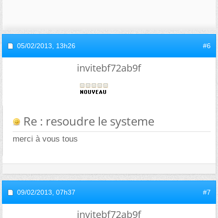
05/02/2013,
13h26
#6
invitebf72ab9f
Re : resoudre le systeme
merci à vous tous
09/02/2013,
07h37
#7
invitebf72ab9f