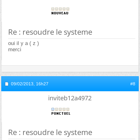
Re : resoudre le systeme
oui il y a ( z )
merci
09/02/2013,
16h27
#8
inviteb12a4972
Re : resoudre le systeme