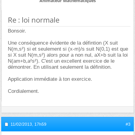
Animateur Mathématiques
Re : loi normale
Bonsoir.
Une conséquence évidente de la défintion (X suit
N(m,s²) si et seulement si (x-m)/s suit N(0,1) est que
si X suit N(m,s²) alors pour a non nul, aX+b suit la loi
N(am+b,a²s²). C'est un excellent exercice de le
démontrer. En utilisant seulement la définition.
Application immédiate à ton exercice.
Cordialement.
11/02/2013,
17h59
#3