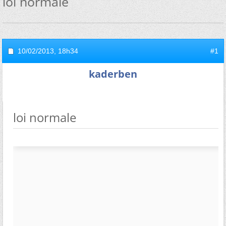
loi normale
10/02/2013,
18h34
#1
kaderben
loi normale