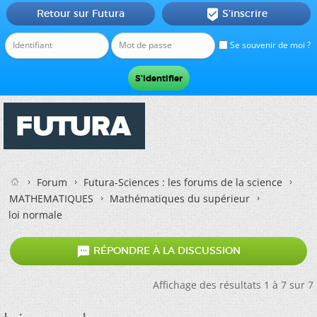
Retour sur Futura
S'inscrire

Se souvenir de moi ?
Forum
Futura-Sciences : les forums de la science
MATHEMATIQUES
Mathématiques du supérieur
loi normale

RÉPONDRE À LA DISCUSSION
Affichage des résultats 1 à 7 sur 7