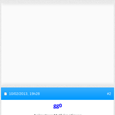
10/02/2013,
19h28
#2
gg0