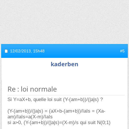
12/02/2013,
15h48
#5
kaderben
Re : loi normale
Si Y=aX+b, quelle loi suit (Y-(am+b))/(|a|s) ?
(Y-(am+b))/(|a|s) = (aX+b-(am+b))/IaIs = (Xa-
am)/IaIs=a(X-m)/IaIs
si a>0, (Y-(am+b))/(|a|s)=(X-m)/s qui suit N(0;1)