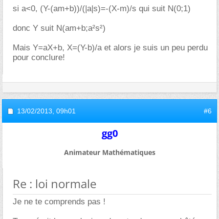
si a<0, (Y-(am+b))/(|a|s)=-(X-m)/s qui suit N(0;1)
donc Y suit N(am+b;a²s²)
Mais Y=aX+b, X=(Y-b)/a et alors je suis un peu perdu
pour conclure!
13/02/2013,
09h01
#6
gg0
Animateur Mathématiques
Re : loi normale
Je ne te comprends pas !