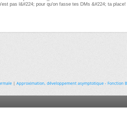
 n'est pas l&#224; pour qu'on fasse tes DMs &#224; ta place!
normale
|
Approximation, développement asymptotique - Fonction B