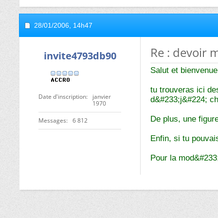
28/01/2006,
14h47
Re : devoir
invite4793db90
Salut et bienvenue
tu trouveras ici d
Date d'inscription
janvier
d&#233;j&#224; ch
1970
De plus, une figur
Messages
6 812
Enfin, si tu pouvai
Pour la mod&#233;