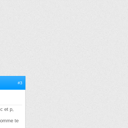
#3
c et p,
comme te