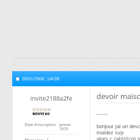
28/01/2006,
14h39
devoir mais
invite2188a2fe
------
Date d'inscription
janvier
bonjour jai un dev
1970
maidez svp
alors c (ab)//(cp
Messages
1