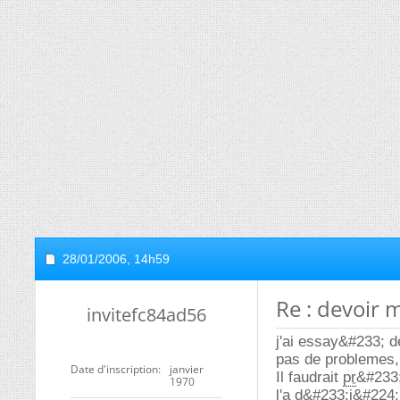
28/01/2006,
14h59
Re : devoir
invitefc84ad56
j'ai essay&#233; d
pas de problemes, l
Date d'inscription
janvier
Il faudrait
pr
&#233;
1970
l'a d&#233;j&#224;