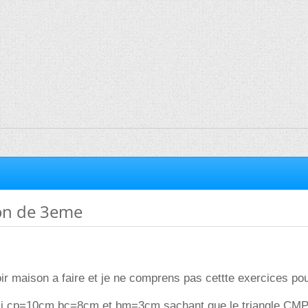
on de 3eme
oir maison a faire et je ne comprens pas cettte exercices po
) si cp=10cm,bc=8cm et bm=3cm sachant que le triangle CMP