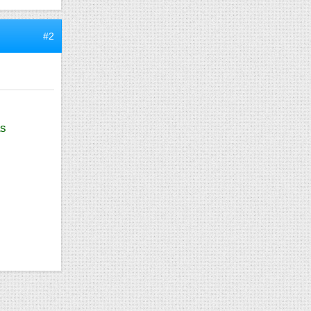
#2
as