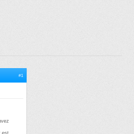
#1
uvez
 est