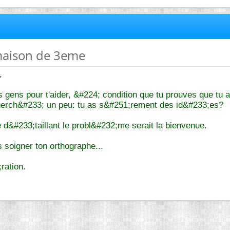
 maison de 3eme
,
es gens pour t'aider, &#224; condition que tu prouves que tu 
erch&#233; un peu: tu as s&#251;rement des id&#233;es?
e d&#233;taillant le probl&#232;me serait la bienvenue.
s soigner ton orthographe...
ration.