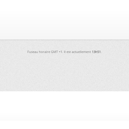
Fuseau horaire GMT +1. Il est actuellement
13h51
.
-
Futura
-
Archives
-
Conso
-