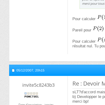
merci pour tous 
Pour calculer
Pareil pour
Pour calculer
résultat nul. Tu po
05/12/2007,
20h15
Re : Devoir 
invite5c8243b3
sLT?d'accord mais 
b) Developper le pr
merci bp!
Date d'inscription
janvier