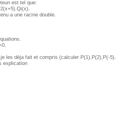
eun est tel que:
(x+5).Qi(x).
enu a une racine double.
quations.
=0.
je les déja fait et compris (calculer P(1),P(2),P(-5).
s explication