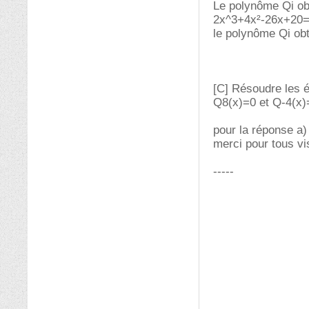
Le polynôme Qi obt
2x^3+4x²-26x+20=2
le polynôme Qi obt
[C] Résoudre les é
Q8(x)=0 et Q-4(x)
pour la réponse a) 
merci pour tous vi
-----