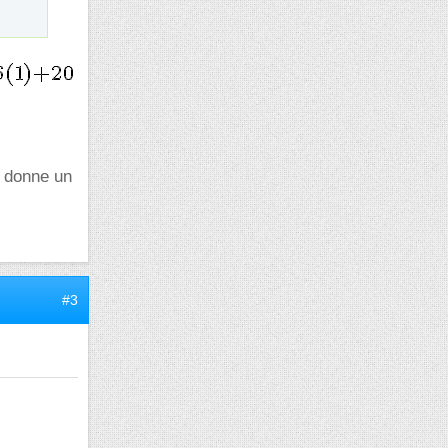
n donne un
#3