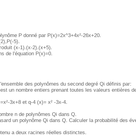
olynôme P donné par P(x)=2x^3+4x²-26x+20.
2),P(-5).
oduit (x-1).(x-2).(x+5).
ns de l'équation P(x)=0.
l'ensemble des polynômes du second degré Qi définis par:
 est un nombre entiers prenant toutes les valeurs entières d
x²-3x+8 et q-4 (x)= x² -3x-4.
nombre n de polynômes Qi dans Q.
asard un polynôme Qi dans Q. Calculer la probabilité des é
enu a deux racines réelles distinctes.