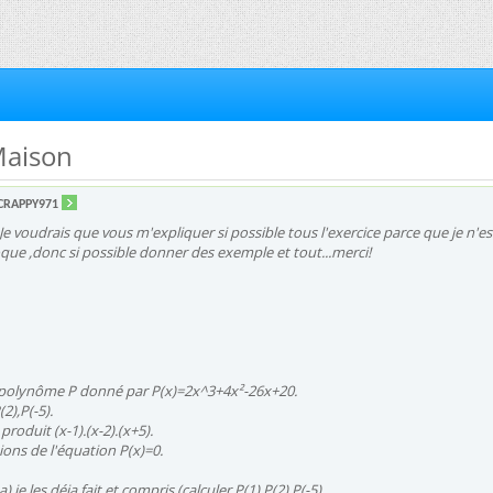
Maison
CRAPPY971
Je voudrais que vous m'expliquer si possible tous l'exercice parce que je n'es
oque ,donc si possible donner des exemple et tout...merci!
 polynôme P donné par P(x)=2x^3+4x²-26x+20.
(2),P(-5).
produit (x-1).(x-2).(x+5).
ions de l'équation P(x)=0.
 je les déja fait et compris (calculer P(1),P(2),P(-5).