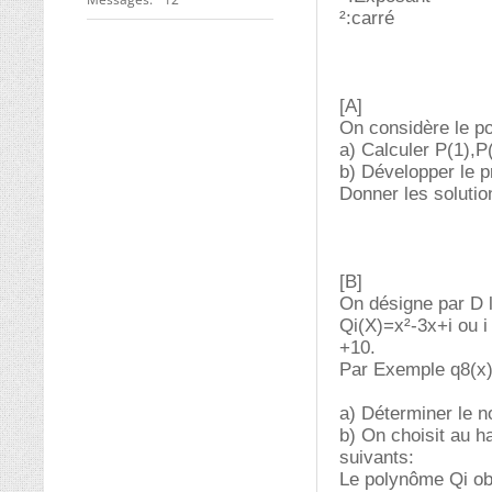
²:carré
[A]
On considère le p
a) Calculer P(1),P(
b) Développer le pr
Donner les solutio
[B]
On désigne par D 
Qi(X)=x²-3x+i ou i
+10.
Par Exemple q8(x)=
a) Déterminer le 
b) On choisit au h
suivants:
Le polynôme Qi obt