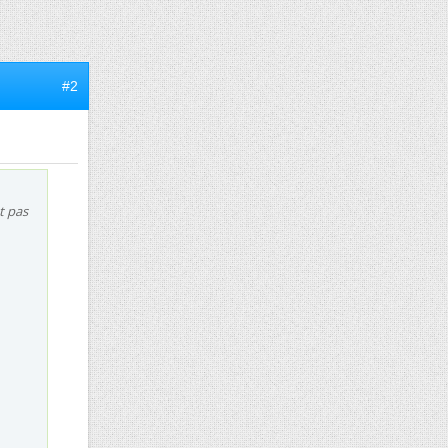
#2
t pas