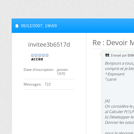
05/12/2007,
19h59
Re : Devoir 
invitee3b6517d
Envoyé par
DJS
Bonjours a tous,
compris et je bl
Date d'inscription
janvier
1970
^:Exposant
²:carré
Messages
722
[A]
On considère le
a) Calculer P(1),P
b) Développer le 
Donner les solut
pour la réponse a)