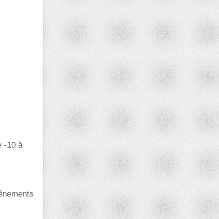
e -10 à
vénements