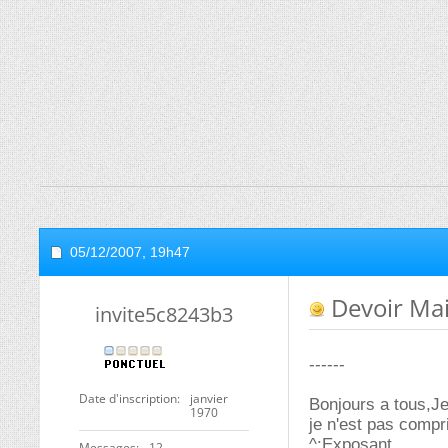
05/12/2007,
19h47
Devoir Ma
invite5c8243b3
------
Date d'inscription
janvier
Bonjours a tous,Je
1970
je n'est pas compr
^:Exposant
Messages
12