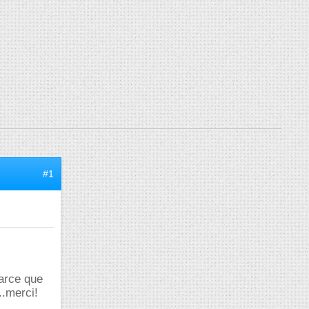
#1
parce que
..merci!