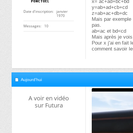
x= ac+ad+bc+bd
y=ab+ad+cb+cd
Date d'inscription
janvier
z=ab+ac+db+dc
1970
Mais par exemple 
pas.
Messages
10
ab<ac et bd<cd
Mais après je voi
Pour x j'ai en fait 
comment savoir leq
Aujourd'hui
A voir en vidéo
sur Futura