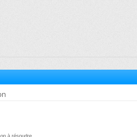
on
son à résoudre.