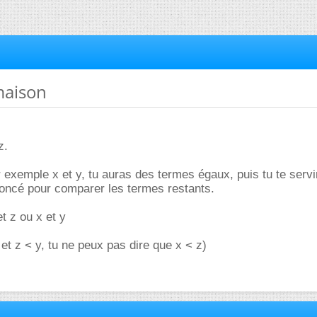
maison
z.
exemple x et y, tu auras des termes égaux, puis tu te servi
noncé pour comparer les termes restants.
t z ou x et y
y et z < y, tu ne peux pas dire que x < z)