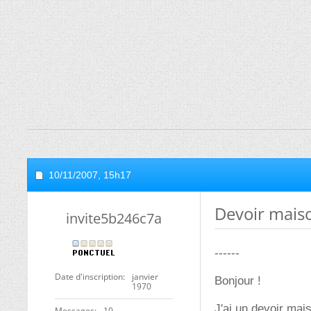
10/11/2007,
15h17
Devoir mais
invite5b246c7a
------
Date d'inscription
janvier
Bonjour !
1970
J'ai un devoir mai
Messages
10