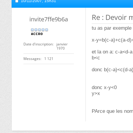
10/11/2007,
15h31
Re : Devoir 
invite7ffe9b6a
tu as par exemple
x-y=b(c-a)+c(a-d)
Date d'inscription
janvier
1970
et la on a: c-a<d-a
b<c
Messages
1 121
donc b(c-a)<c(d-a
donc x-y<0
y>x
PArce que les nomb