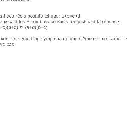
ent des réels positifs tel que: a<b<c<d
roissant les 3 nombres suivants, en justifiant la réponse :
+c)(b+d) z=(a+d)(b+c)
aider ce serait trop sympa parce que m^me en comparant l
ive pas