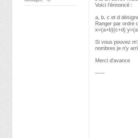
Voici l'énnoncé :
a, b, c et d désign
Ranger par ordre c
x=(a+b)(c+d) y=(a
Si vous pouvez m'
nombres je n'y arr
Merci d'avance
-----