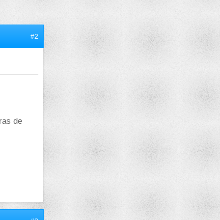
#2
ras de