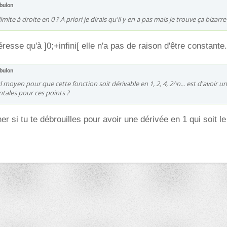
bulon
limite à droite en 0 ? A priori je dirais qu'il y en a pas mais je trouve ça bizarr
éresse qu'à ]0;+infini[ elle n'a pas de raison d'être constante.
bulon
l moyen pour que cette fonction soit dérivable en 1, 2, 4, 2^n... est d'avoir u
tales pour ces points ?
r si tu te débrouilles pour avoir une dérivée en 1 qui soit l