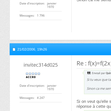
Date d'inscription
janvier
1970
Messages
1 796
21/02/2006,
19h26
Re : f(x)=f(2
invitec314d025
Envoyé par
Qui
Si tu veux que ta
Date d'inscription
janvier
Sinon ca me semb
1970
Messages
4 247
Si on veut qu'elle s
réponse à cette qu