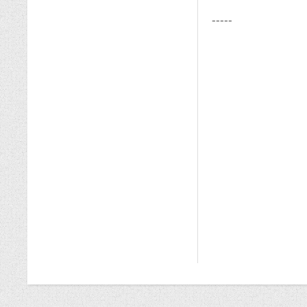
-----