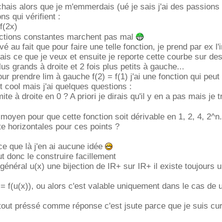
rchais alors que je m'emmerdais (ué je sais j'ai des passions
ns qui vérifient :
=f(2x)
onctions constantes marchent pas mal
vé au fait que pour faire une telle fonction, je prend par ex l'i
 fais ce que je veux et ensuite je reporte cette courbe sur de
plus grands à droite et 2 fois plus petits à gauche...
r prendre lim à gauche f(2) = f(1) j'ai une fonction qui peut
t cool mais j'ai quelques questions :
mite à droite en 0 ? A priori je dirais qu'il y en a pas mais je 
moyen pour que cette fonction soit dérivable en 1, 2, 4, 2^n.
te horizontales pour ces points ?
ce que là j'en ai aucune idée
ut donc le construire facillement
 général u(x) une bijection de IR+ sur IR+ il existe toujours 
 = f(u(x)), ou alors c'est valable uniquement dans le cas de 
 tout préssé comme réponse c'est jsute parce que je suis cu