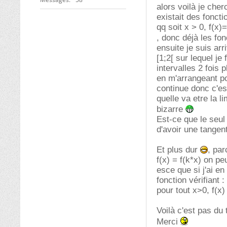
alors voilà je che
existait des fonctio
qq soit x > 0, f(x)
, donc déjà les f
ensuite je suis arri
[1;2[ sur lequel je
intervalles 2 fois 
en m'arrangeant pou
continue donc c'es
quelle va etre la li
bizarre
Est-ce que le seul 
d'avoir une tangen
Et plus dur
, par
f(x) = f(k*x) on pe
esce que si j'ai en
fonction vérifiant :
pour tout x>0, f(x)
Voilà c'est pas du
Merci