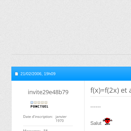
21/02/2006,
19h09
f(x)=f(2x) et
invite29e48b79
------
Date d'inscription
janvier
1970
Salut
Messages
58