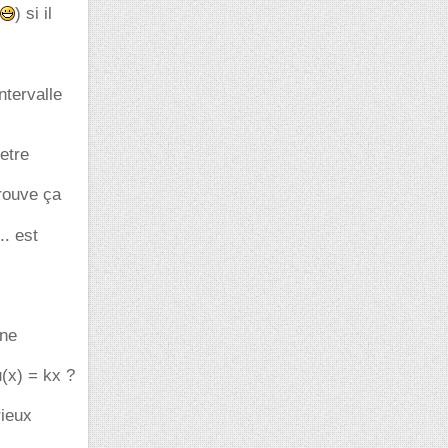
) si il
ntervalle
s
 etre
trouve ça
.. est
une
u(x) = kx ?
rieux