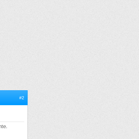
#2
nte.