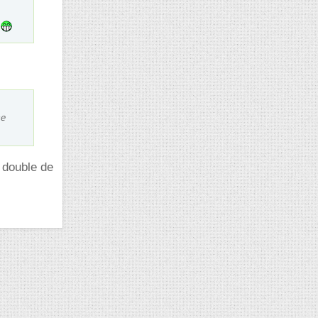
e
ne
e double de