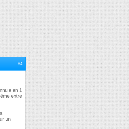
#4
annule en 1
 même entre
la
sur un