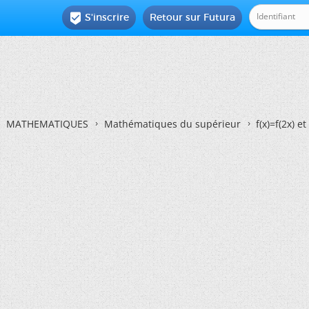
S'inscrire
Retour sur Futura

MATHEMATIQUES
Mathématiques du supérieur
f(x)=f(2x) e