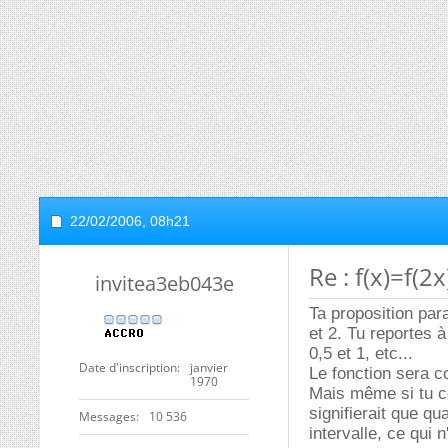
22/02/2006,
08h21
Re : f(x)=f(2
invitea3eb043e
Ta proposition par
et 2. Tu reportes à
0,5 et 1, etc...
Date d'inscription
janvier
Le fonction sera c
1970
Mais même si tu co
signifierait que qu
Messages
10 536
intervalle, ce qui n