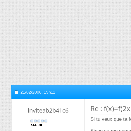
21/02/2006,
19h11
Re : f(x)=f(2
inviteab2b41c6
Si tu veux que ta f
Sinon ca me semble