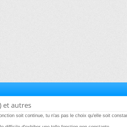
x) et autres
onction soit continue, tu n'as pas le choix qu'elle soit consta
 difficile d'exhiber une telle fonction non constante.