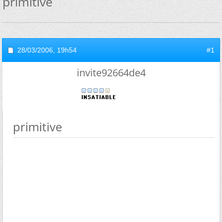
primitive
28/03/2006,
19h54
#1
invite92664de4
primitive