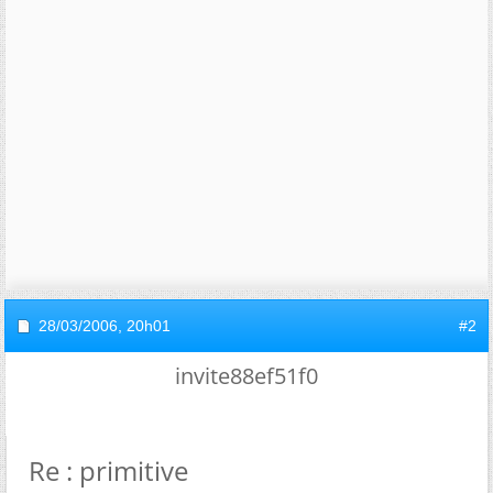
28/03/2006,
20h01
#2
invite88ef51f0
Re : primitive