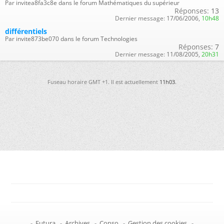
Par invitea8fa3c8e dans le forum Mathématiques du supérieur
Réponses:
13
Dernier message:
17/06/2006,
10h48
différentiels
Par invite873be070 dans le forum Technologies
Réponses:
7
Dernier message:
11/08/2005,
20h31
Fuseau horaire GMT +1. Il est actuellement
11h03
.
-
Futura
-
Archives
-
Conso
-
Gestion des cookies
-