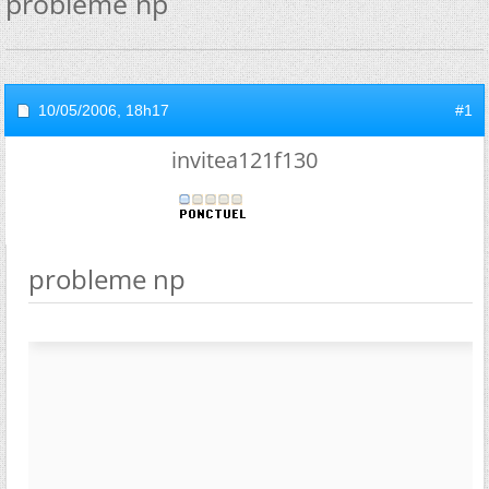
probleme np
10/05/2006,
18h17
#1
invitea121f130
probleme np