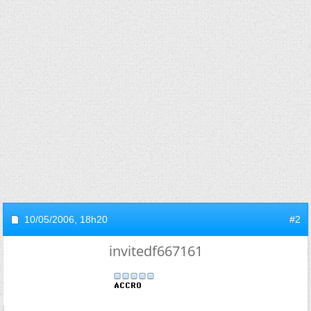
10/05/2006,
18h20
#2
invitedf667161