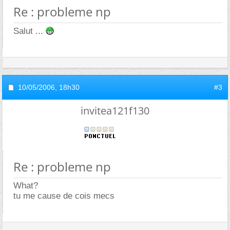
Re : probleme np
Salut ...
10/05/2006,
18h30
#3
invitea121f130
Re : probleme np
What?
tu me cause de cois mecs