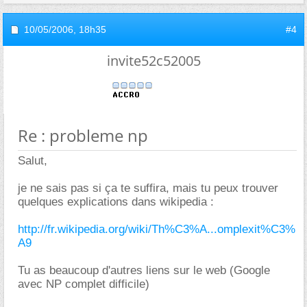
10/05/2006,
18h35
#4
invite52c52005
Re : probleme np
Salut,
je ne sais pas si ça te suffira, mais tu peux trouver
quelques explications dans wikipedia :
http://fr.wikipedia.org/wiki/Th%C3%A...omplexit%C3%
A9
Tu as beaucoup d'autres liens sur le web (Google
avec NP complet difficile)