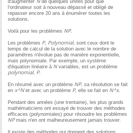
N
d'augmenter
de quelques unités pour que
l'ordinateur soit à nouveau dépassé et obligé de
repasser encore 20 ans à énumérer toutes les
solutions.
NP
Voilà pour les problèmes
.
P
Polynomial
Les problèmes
,
, sont ceux dont le
temps de calcul de la solution avec le nombre de
paramètres n'évolue pas de manière exponentielle,
mais polynomiale. Par exemple, un système
N
d'équation linéaire à
variables, est un problème
polynomial
P
,
.
NP
En résumé avec un problème
, sa résolution se fait
x^N
P
N^x
en
et avec un problème
, elle se fait en
.
Pendant des années (une trentaine), les plus grands
mathématiciens ont essayé de trouver des méthodes
efficaces (polynomiales) pour résoudre les problèmes
NP
mais n'en ont malheureusement jamais trouver.
Il existe des méthodes qui donnent des solutions