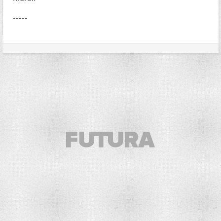
-----