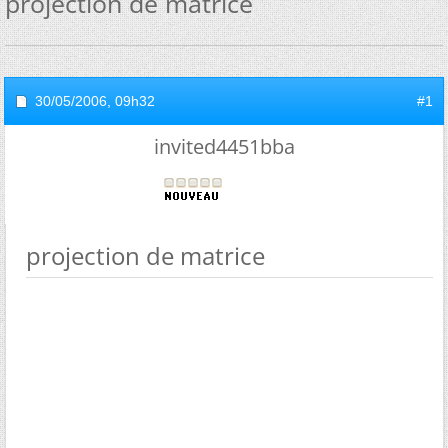
projection de matrice
30/05/2006,
09h32
#1
invited4451bba
projection de matrice