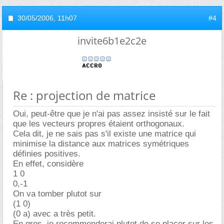
30/05/2006,
11h07
#4
invite6b1e2c2e
Re : projection de matrice
Oui, peut-être que je n'ai pas assez insisté sur le fait
que les vecteurs propres étaient orthogonaux.
Cela dit, je ne sais pas s'il existe une matrice qui
minimise la distance aux matrices symétriques
définies positives.
En effet, considère
1 0
0,-1
On va tomber plutot sur
(1 0)
(0 a) avec a très petit.
En gros, je recommenderai plutot de se placer sur les