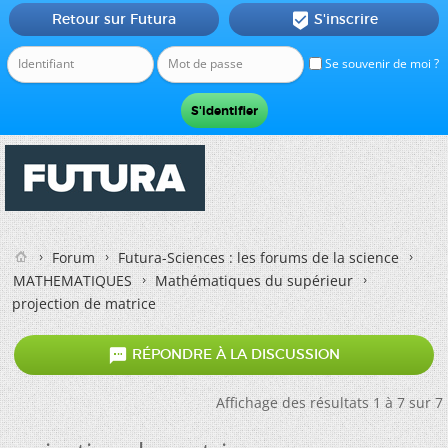
Retour sur Futura
S'inscrire

Se souvenir de moi ?
Forum
Futura-Sciences : les forums de la science
MATHEMATIQUES
Mathématiques du supérieur
projection de matrice

RÉPONDRE À LA DISCUSSION
Affichage des résultats 1 à 7 sur 7