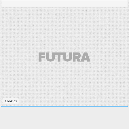
Cookies
30/05/2006,
13h49
#7
invite6b1e2c2e