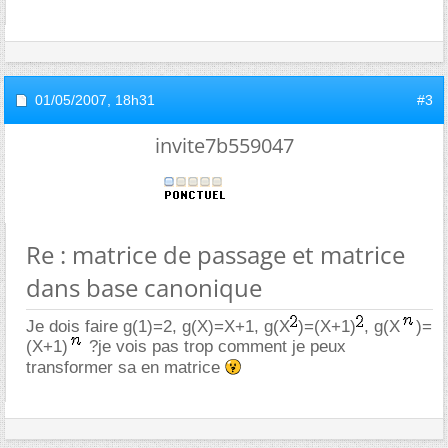
01/05/2007,
18h31
#3
invite7b559047
Re : matrice de passage et matrice
dans base canonique
Je dois faire g(1)=2, g(X)=X+1, g(X
)=(X+1)
, g(X
)=
(X+1)
?je vois pas trop comment je peux
transformer sa en matrice