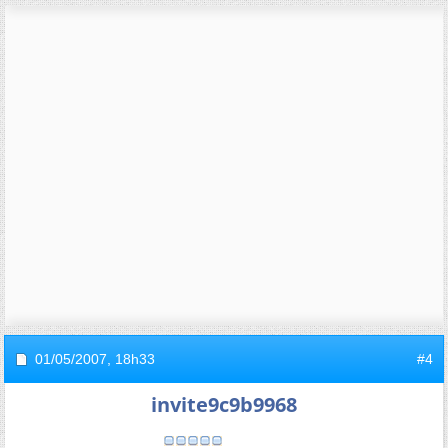
01/05/2007,
18h33
#4
invite9c9b9968