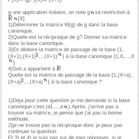
g une application linéaire, on note g
sa restriction à
[X].
1)Déterminer la matrice M(g) de g dans la base
canonique.
2)Quelle est la réciproque de g? Donner sa matrice
dans la base canonique.
3)En déduire la matrice de passage de la base {1,
(X+1),(X+1)
,...(X+1)
} à la base canonique {1,X,...,X
}.
4)Soit a appartient à
Quelle est la matrice de passage de la base {1,(X+a),
(X+a)
,...(X+a)
} à la base canonique ?
1)Deja pour cette question je me demande si la base
canonique c'est (e
,...,e
).Après, j'arrive pas a
trouver sa matrice, je pense que j'ai pas la bonne
méthode.
2)je ne trouve pas la réciproque donc je peux pas
continuer la question
Et 3) et 4) je suis pas sur de mes réponses, si je