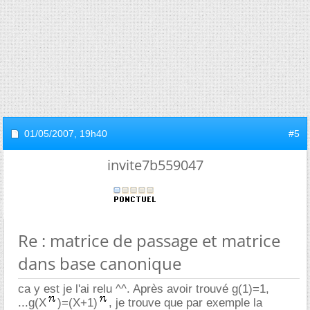
01/05/2007,
19h40
#5
invite7b559047
Re : matrice de passage et matrice
dans base canonique
ca y est je l'ai relu ^^. Après avoir trouvé g(1)=1,
...g(X
)=(X+1)
, je trouve que par exemple la