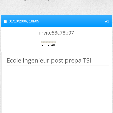
01/10/2006,
18h05
#1
invite53c78b97
Ecole ingenieur post prepa TSI