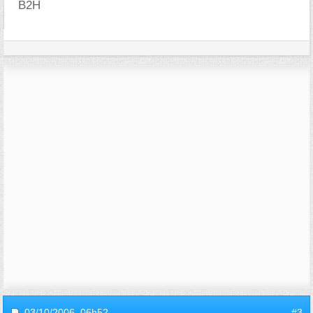
B2H
03/10/2006,
06h52
#3