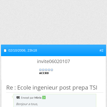
02/10/2006,
23h18
#2
invite06020107
Re : Ecole ingenieur post prepa TSI
Envoyé par
Mirrix
Bonjour a tous,