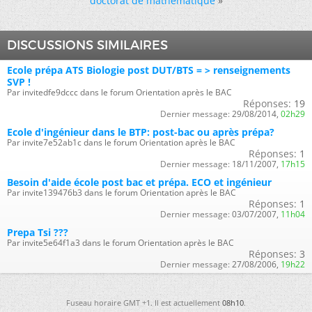
doctorat de mathématique
»
DISCUSSIONS SIMILAIRES
Ecole prépa ATS Biologie post DUT/BTS = > renseignements
SVP !
Par invitedfe9dccc dans le forum Orientation après le BAC
Réponses:
19
Dernier message:
29/08/2014,
02h29
Ecole d'ingénieur dans le BTP: post-bac ou après prépa?
Par invite7e52ab1c dans le forum Orientation après le BAC
Réponses:
1
Dernier message:
18/11/2007,
17h15
Besoin d'aide école post bac et prépa. ECO et ingénieur
Par invite139476b3 dans le forum Orientation après le BAC
Réponses:
1
Dernier message:
03/07/2007,
11h04
Prepa Tsi ???
Par invite5e64f1a3 dans le forum Orientation après le BAC
Réponses:
3
Dernier message:
27/08/2006,
19h22
Fuseau horaire GMT +1. Il est actuellement
08h10
.