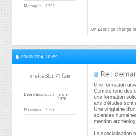
Messages
2 796
Un EeePc ça change la 
03/06/2004,
10h59
Re : deman
invite3bc71fae
Une formation univ
Compte tenu des di
Date d'inscription
janvier
une formation soli
1970
ans d'études sont n
Une vingtaine d'un
Messages
1 769
sciences humaines 
mention archéolog
La spécialisation 