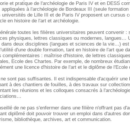
rie et pratique de l'archéologie de Paris IV et en DESS co
ppliquées à l'archéologie de Bordeaux III (seule formation
 universités de Lille III et de Paris IV proposent un cursus 
le en histoire de l'art et archéologie.
énérale toutes les filières universitaires peuvent convenir :
ences physiques, lettres classiques ou modernes, langues…
 dans deux disciplines (langues et sciences de la vie…) est
'utilité d'une double formation, tant en histoire de l'art que d
s complémentaires : maîtrise d'histoire, de lettres classique
tales, Ecole des Chartes. Par exemple, de nombreux étudian
ment une licence d'histoire de l'art et le diplôme de l'Ecole
ne sont pas suffisantes. Il est indispensable d'acquérir une
pant à des chantiers de fouilles, à des travaux sur collectio
tant les réunions et les colloques consacrés à l'archéologie
ociations
seillé de ne pas s'enfermer dans une filière n'offrant pas d'a
ant diplômé doit pouvoir trouver un emploi dans d'autres do
isme, bibliothèque, archives, art et communication.