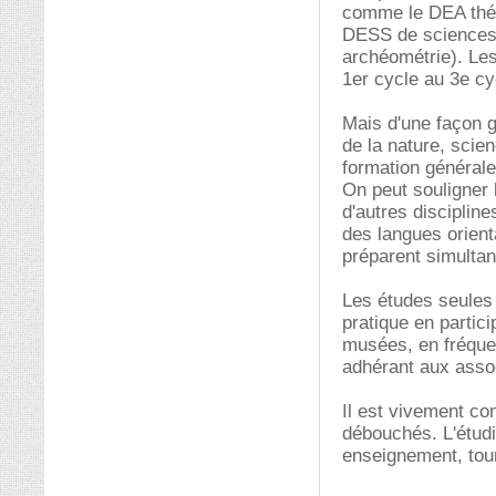
comme le DEA théo
DESS de sciences a
archéométrie). Les
1er cycle au 3e cyc
Mais d'une façon g
de la nature, sci
formation générale
On peut souligner l
d'autres discipline
des langues orien
préparent simultané
Les études seules 
pratique en partici
musées, en fréquen
adhérant aux ass
Il est vivement con
débouchés. L'étudi
enseignement, tour