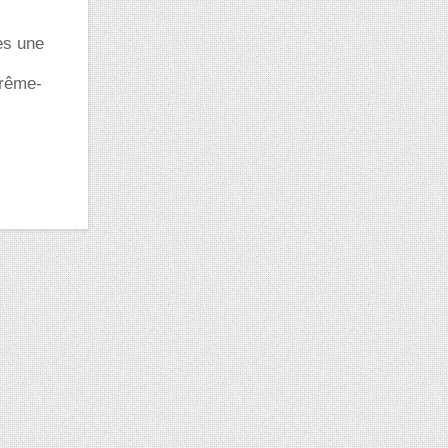
ès une
trême-