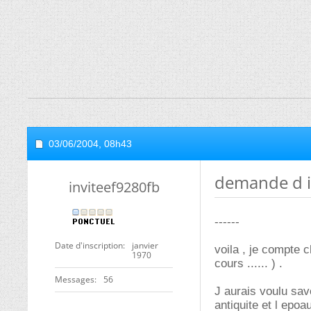
03/06/2004,
08h43
demande d i
inviteef9280fb
------
Date d'inscription
janvier
voila , je compte c
1970
cours ...... ) .
Messages
56
J aurais voulu sav
antiquite et l epo