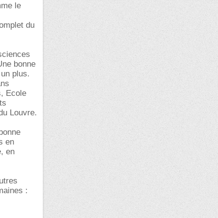
mme le
complet du
 sciences
 Une bonne
 un plus.
ans
s, Ecole
ts
 du Louvre.
 bonne
ns en
, en
utres
maines :