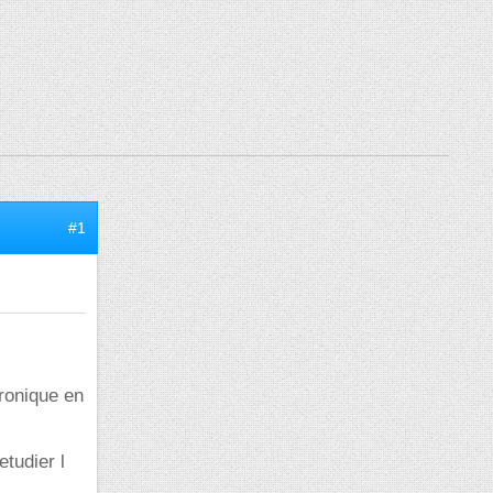
#1
tronique en
tudier l