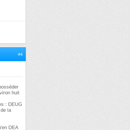
#4
 posséder
viron huit
des : DEUG
de la
qu'en DEA