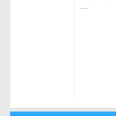
-----