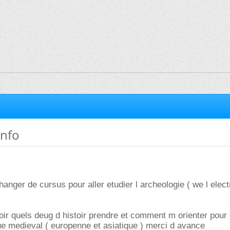
nfo
hanger de cursus pour aller etudier l archeologie ( we l elec
oir quels deug d histoir prendre et comment m orienter pour e
aue medieval ( europenne et asiatique ) merci d avance