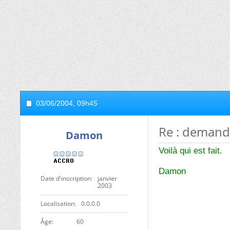
03/06/2004,
09h45
Re : demand
Damon
Voilà qui est fait.
Damon
Date d'inscription
janvier
2003
Localisation
0.0.0.0
ge
60