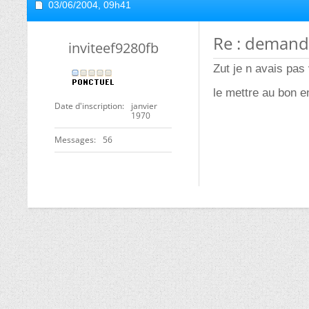
03/06/2004,
09h41
Re : demand
inviteef9280fb
Zut je n avais pas 
le mettre au bon en
Date d'inscription
janvier
1970
Messages
56