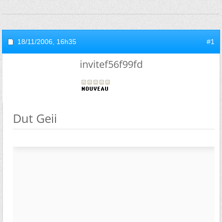
18/11/2006,
16h35
#1
invitef56f99fd
Dut Geii