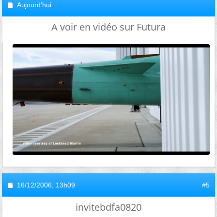
Aujourd'hui
A voir en vidéo sur Futura
16/12/2006,
13h09
#5
invitebdfa0820