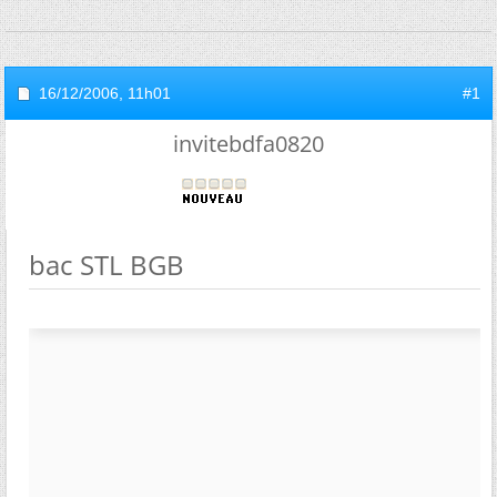
16/12/2006,
11h01
#1
invitebdfa0820
bac STL BGB