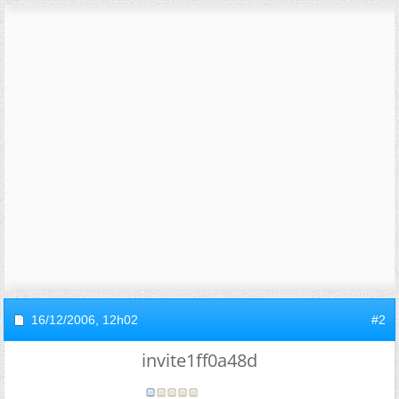
16/12/2006,
12h02
#2
invite1ff0a48d