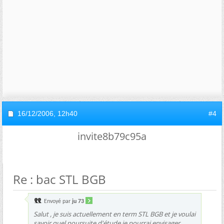
16/12/2006,
12h40
#4
invite8b79c95a
Re : bac STL BGB
Envoyé par
ju 73
Salut , je suis actuellement en term STL BGB et je voulai
savoir quel poursuite d'étude je pourrai envisager.