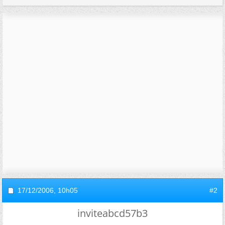
17/12/2006,
10h05
#2
inviteabcd57b3