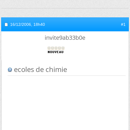
16/12/2006,
18h40
#1
invite9ab33b0e
ecoles de chimie