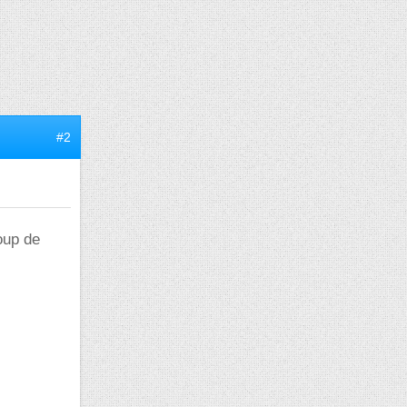
#2
coup de