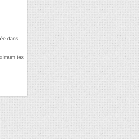
née dans
aximum tes