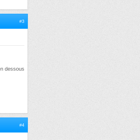
#3
 en dessous
#4