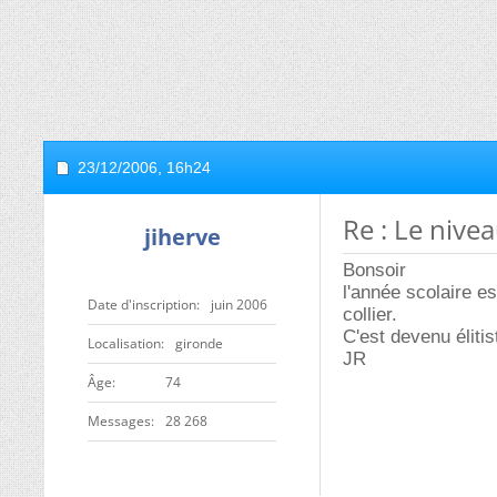
23/12/2006,
16h24
Re : Le nive
jiherve
Bonsoir
l'année scolaire es
Date d'inscription
juin 2006
collier.
C'est devenu élitis
Localisation
gironde
JR
ge
74
Messages
28 268