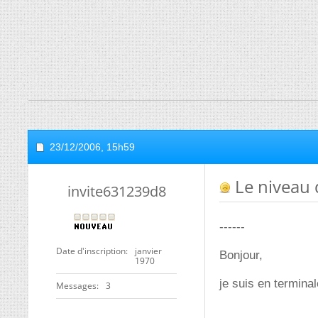
23/12/2006,
15h59
Le niveau 
invite631239d8
------
Date d'inscription
janvier
Bonjour,
1970
je suis en termina
Messages
3