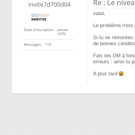
Re : Le nive
invite7d700d04
salut,
Le problème n'est p
Date d'inscription
janvier
1970
Si tu ne remontes 
de bonnes conditi
Messages
116
Fais tes DM à fon
erreurs : ainsi tu 
A plus tard