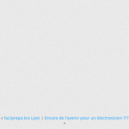
«
fac/prepa bio Lyon
|
Encore de l'avenir pour un électronicien ???
»