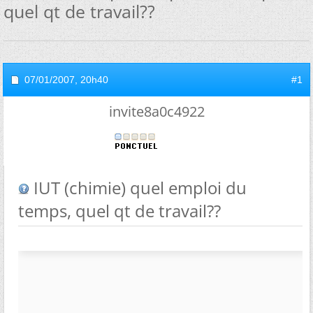
quel qt de travail??
07/01/2007,
20h40
#1
invite8a0c4922
IUT (chimie) quel emploi du
temps, quel qt de travail??