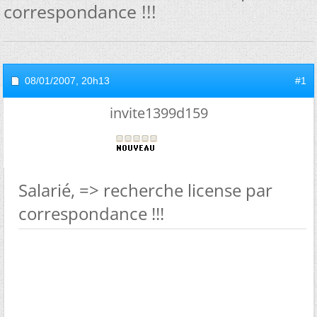
correspondance !!!
08/01/2007,
20h13
#1
invite1399d159
Salarié, => recherche license par
correspondance !!!