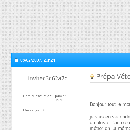
08/02/2007,
20h24
Prépa Véto
invitec3c62a7c
------
Date d'inscription
janvier
1970
Bonjour tout le mo
Messages
0
je suis en second
ou plus et j'ai tou
métier en lui même,