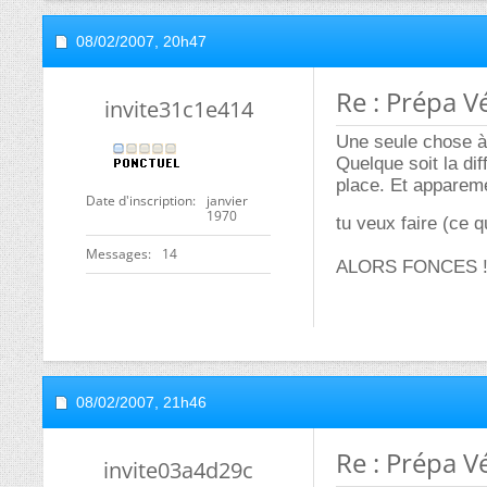
08/02/2007,
20h47
Re : Prépa V
invite31c1e414
Une seule chose à d
Quelque soit la di
place. Et appareme
Date d'inscription
janvier
1970
tu veux faire (ce 
Messages
14
ALORS FONCES !
08/02/2007,
21h46
Re : Prépa V
invite03a4d29c