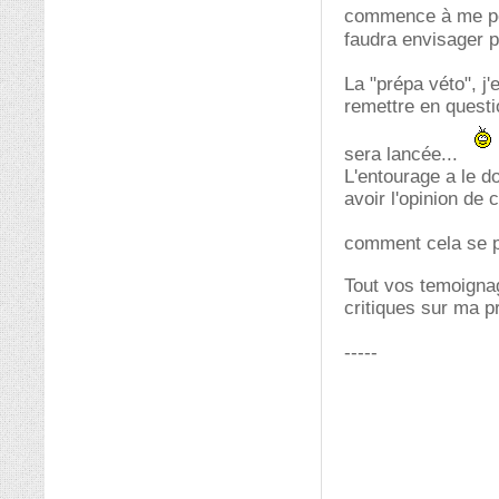
commence à me pose
faudra envisager po
La "prépa véto", j
remettre en questi
sera lancée...
L'entourage a le d
avoir l'opinion de 
comment cela se 
Tout vos temoigna
critiques sur ma pr
-----