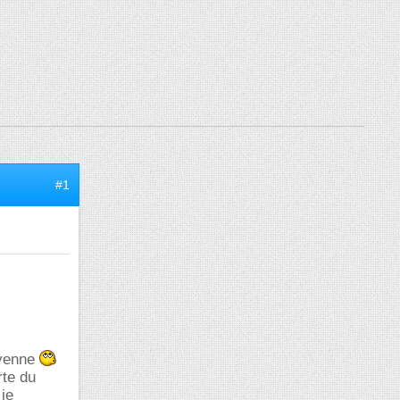
#1
oyenne
rte du
 je