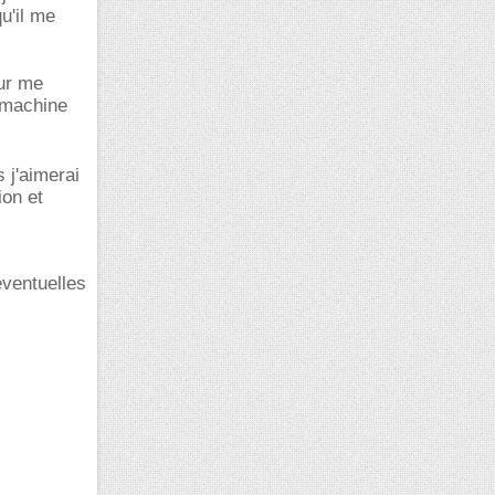
u'il me
our me
a machine
 j'aimerai
ion et
éventuelles