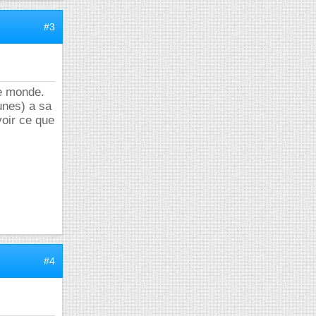
#3
le monde.
unes) a sa
voir ce que
#4