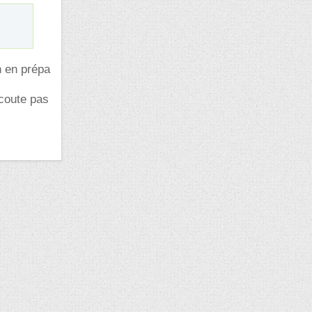
n en prépa
écoute pas