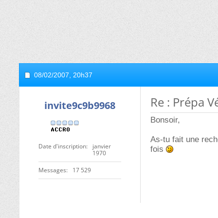
08/02/2007,
20h37
Re : Prépa V
invite9c9b9968
Bonsoir,
As-tu fait une rec
Date d'inscription
janvier
fois
1970
Messages
17 529