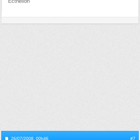
Ecthelion
26/07/2008,
00h46
#7