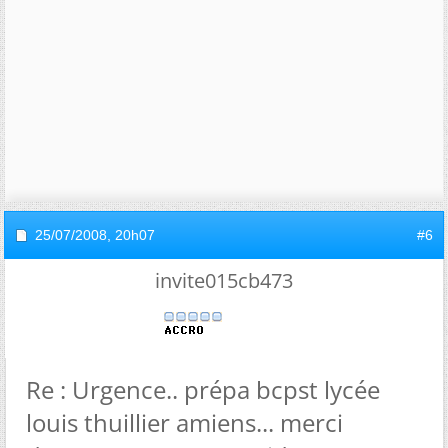
25/07/2008,
20h07
#6
invite015cb473
Re : Urgence.. prépa bcpst lycée
louis thuillier amiens... merci