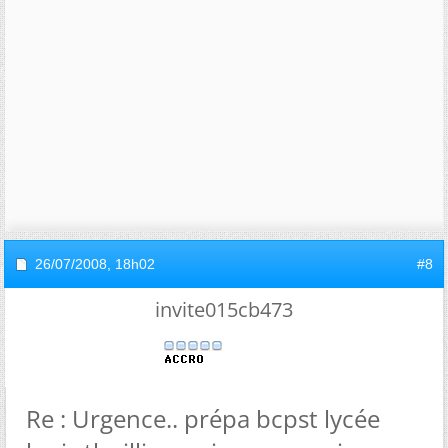
26/07/2008,
18h02
#8
invite015cb473
Re : Urgence.. prépa bcpst lycée