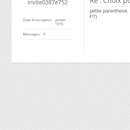
Re : Choix 
invite0387e752
petite parenthese,
P7)
Date d'inscription
janvier
1970
Messages
0