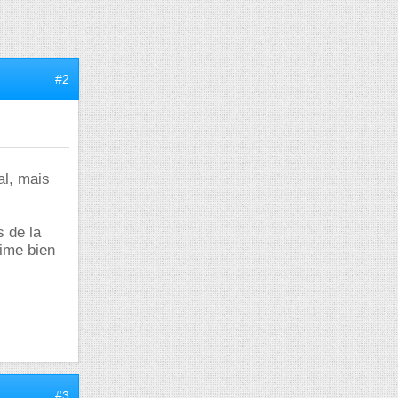
#2
al, mais
s de la
aime bien
#3