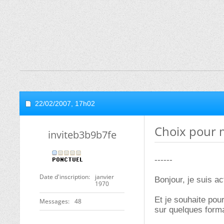
22/02/2007,
17h02
Choix pour
inviteb3b9b7fe
------
Date d'inscription
janvier
Bonjour, je suis a
1970
Et je souhaite pou
Messages
48
sur quelques forma