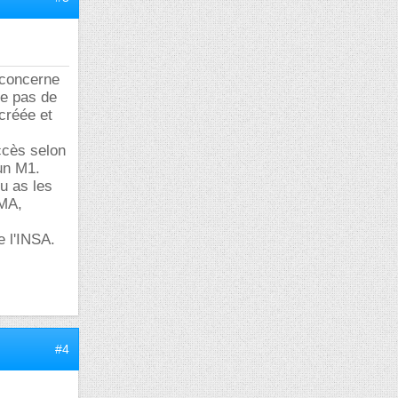
 concerne
ie pas de
 créée et
ccès selon
un M1.
tu as les
MA,
 l'INSA.
#4