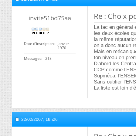
Re : Choix 
invite51bd75aa
La fac en général 
les deux écoles que
la même réputation 
Date d'inscription
janvier
on a donc aucun re
1970
Mais en mécanique 
ton niveau en pre
Messages
218
D'abord les Centra
CCP comme l'ENSI
Supméca, l'ENSEM
Sans oublier l'EN
La liste est loin d
22/02/2007,
18h26