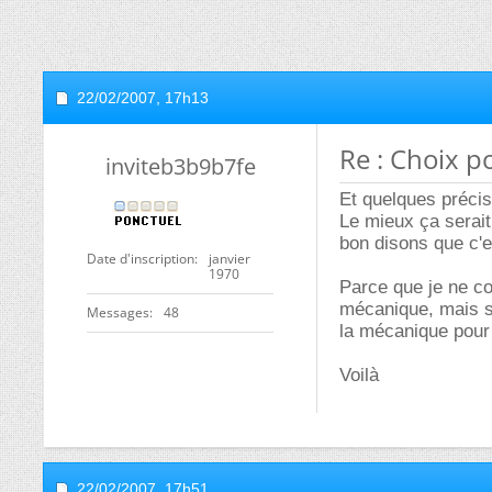
22/02/2007,
17h13
Re : Choix 
inviteb3b9b7fe
Et quelques précis
Le mieux ça serait 
bon disons que c'e
Date d'inscription
janvier
1970
Parce que je ne co
mécanique, mais sac
Messages
48
la mécanique pour l
Voilà
22/02/2007,
17h51