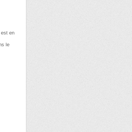
 est en
ns le