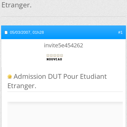
Etranger.
05/03/2007,
01h28
#1
invite5e454262
Admission DUT Pour Etudiant
Etranger.