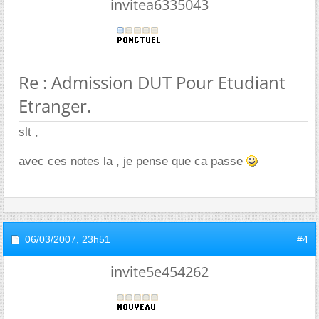
invitea6335043
Re : Admission DUT Pour Etudiant
Etranger.
slt ,
avec ces notes la , je pense que ca passe
06/03/2007,
23h51
#4
invite5e454262