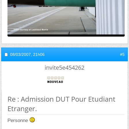
08/03/2007,
21h06
#5
invite5e454262
Re : Admission DUT Pour Etudiant
Etranger.
Personne