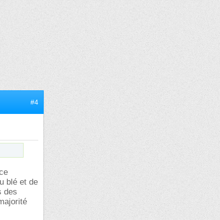
#4
 ce
u blé et de
s des
majorité