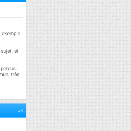
ar exemple
sujet, et
 perdus.
mun, très
#3