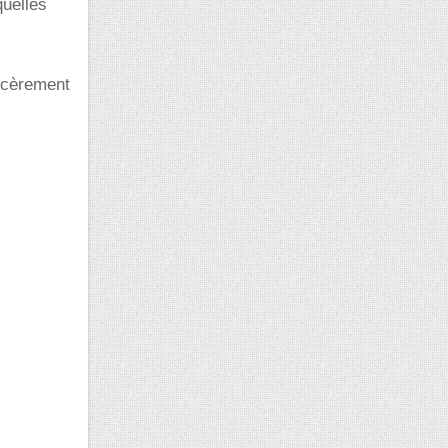
quelles
ncèrement