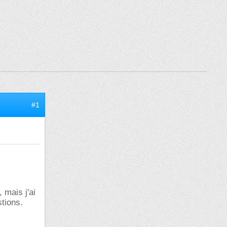
#1
 mais j'ai
stions.