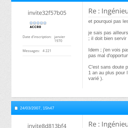
Re : Ingénie
invite32f57b05
et pourquoi pas le
je sais pas ailleu
Date d'inscription
janvier
; il doit bien serv
1970
Idem ; j'en vois pa
Messages
4 221
pas mal d'opportun
C'est sans doute p
1 an au plus pour 
varié ).
24/03/2007,
15h47
Re : Ingénie
invite8d813bf4