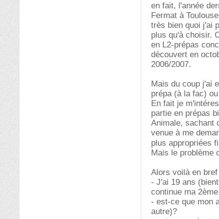
en fait, l'année d
Fermat à Toulouse 
très bien quoi j'ai
plus qu'à choisir.
en L2-prépas conco
découvert en octob
2006/2007.
Mais du coup j'ai 
prépa (à la fac) o
En fait je m'intér
partie en prépas b
Animale, sachant qu
venue à me demand
plus appropriées 
Mais le problème c
Alors voilà en bref
- J'ai 19 ans (bien
continue ma 2ème 
- est-ce que mon 
autre)?