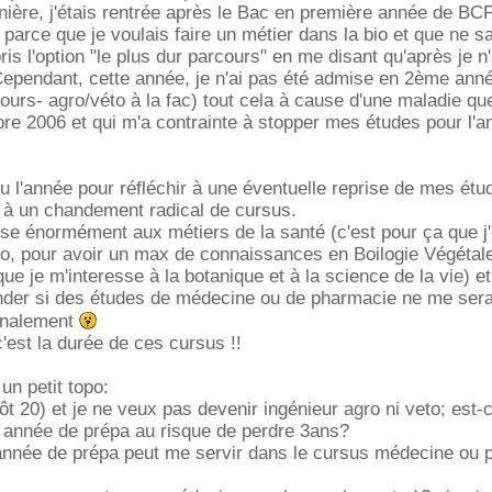
ernière, j'étais rentrée après le Bac en première année de B
parce que je voulais faire un métier dans la bio et que ne s
 pris l'option "le plus dur parcours" en me disant qu'après je n
 Cependant, cette année, je n'ai pas été admise en 2ème ann
urs- agro/véto à la fac) tout cela à cause d'une maladie que
re 2006 et qui m'a contrainte à stopper mes études pour l'a
eu l'année pour réfléchir à une éventuelle reprise de mes étu
u à un chandement radical de cursus.
esse énormément aux métiers de la santé (c'est pour ça que j'
io, pour avoir un max de connaissances en Boilogie Végétale
e je m'interesse à la botanique et à la science de la vie) et 
er si des études de médecine ou de pharmacie ne me sera
finalement
'est la durée de ces cursus !!
 un petit topo:
tôt 20) et je ne veux pas devenir ingénieur agro ni veto; est-
année de prépa au risque de perdre 3ans?
année de prépa peut me servir dans le cursus médecine ou 