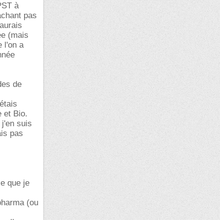
CPST à
achant pas
'aurais
ée (mais
 l'on a
nnée
des de
étais
 et Bio.
j'en suis
is pas
ce que je
pharma (ou