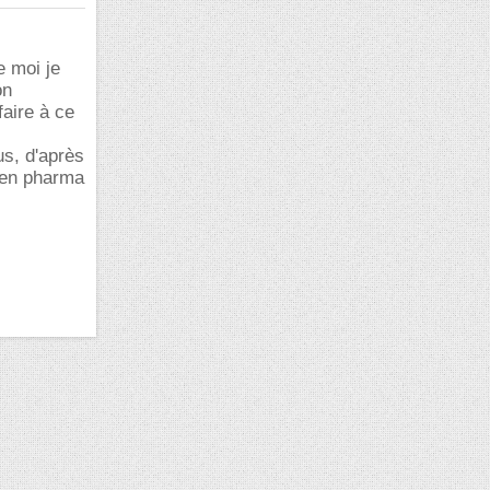
e moi je
on
faire à ce
s, d'après
e en pharma