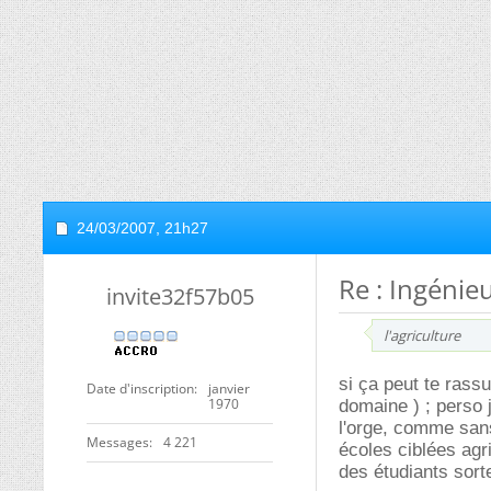
24/03/2007,
21h27
Re : Ingénie
invite32f57b05
l'agriculture
si ça peut te rassu
Date d'inscription
janvier
1970
domaine ) ; perso 
l'orge, comme sans
Messages
4 221
écoles ciblées agr
des étudiants sort