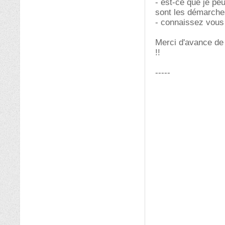
- est-ce que je pe
sont les démarch
- connaissez vous 
Merci d'avance de
!!
-----