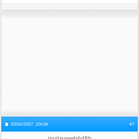
03/04/2007,
20h38
#7
inviteaeeb6d8b