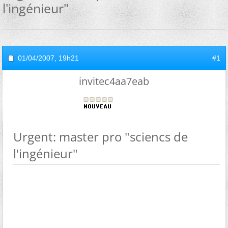
l'ingénieur"
01/04/2007,
19h21
#1
invitec4aa7eab
Urgent: master pro "sciencs de
l'ingénieur"