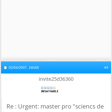
02/04/2007,
16h58
#4
invite25d36360
Re : Urgent: master pro "sciencs de