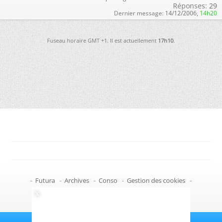
Réponses:
29
Dernier message:
14/12/2006,
14h20
Fuseau horaire GMT +1. Il est actuellement
17h10
.
-
Futura
-
Archives
-
Conso
-
Gestion des cookies
-
Politique de confidentialité
-
Haut de page