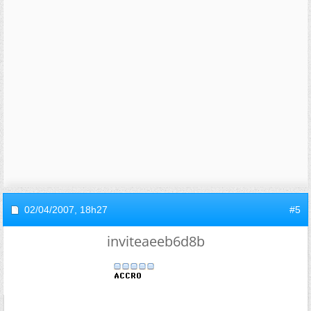
02/04/2007,
18h27
#5
inviteaeeb6d8b