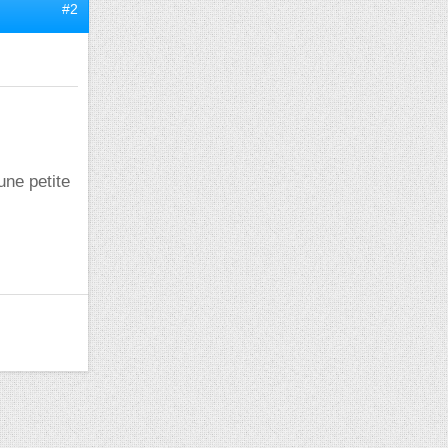
#2
une petite