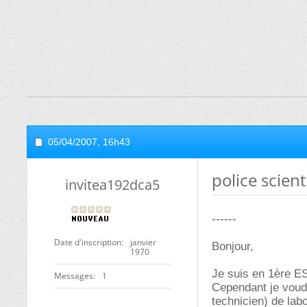
05/04/2007,
16h43
police scient
invitea192dca5
------
Date d'inscription
janvier
Bonjour,
1970
Je suis en 1ère ES 
Messages
1
Cependant je voudr
technicien) de lab