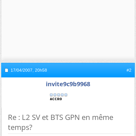
17/04/2007,
20h58
#2
invite9c9b9968
Re : L2 SV et BTS GPN en même
temps?