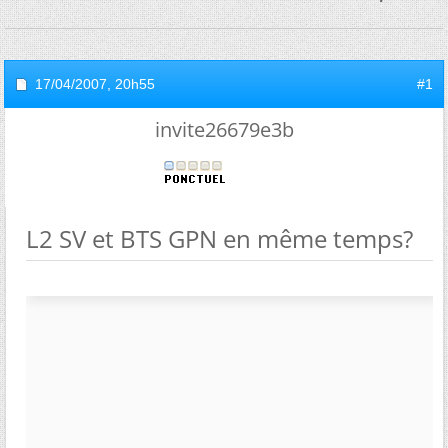
17/04/2007,
20h55
#1
invite26679e3b
L2 SV et BTS GPN en même temps?