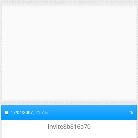
17/04/2007,
21h15
#5
invite8b816a70