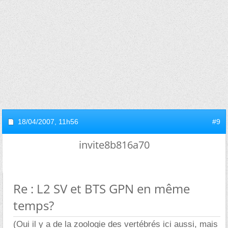
18/04/2007,
11h56
#9
invite8b816a70
Re : L2 SV et BTS GPN en même
temps?
(Oui il y a de la zoologie des vertébrés ici aussi, mais