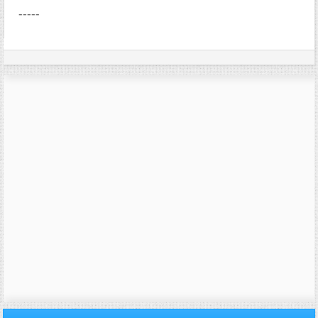
-----