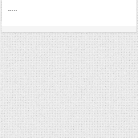
-----