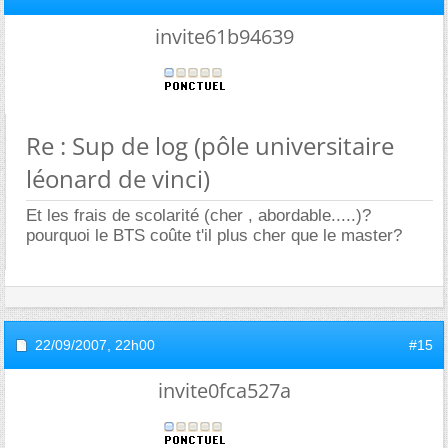
invite61b94639
Re : Sup de log (pôle universitaire
léonard de vinci)
Et les frais de scolarité (cher , abordable.....)?
pourquoi le BTS coûte t'il plus cher que le master?
22/09/2007,
22h00
#15
invite0fca527a