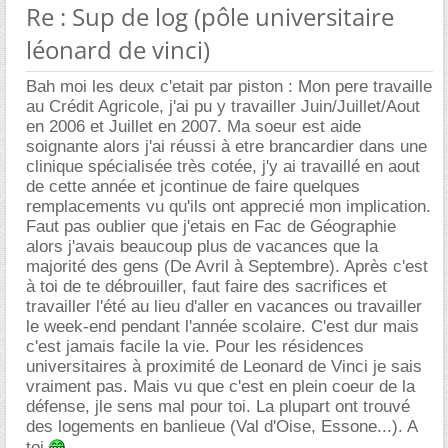
Re : Sup de log (pôle universitaire
léonard de vinci)
Bah moi les deux c'etait par piston : Mon pere travaille
au Crédit Agricole, j'ai pu y travailler Juin/Juillet/Aout
en 2006 et Juillet en 2007. Ma soeur est aide
soignante alors j'ai réussi à etre brancardier dans une
clinique spécialisée très cotée, j'y ai travaillé en aout
de cette année et jcontinue de faire quelques
remplacements vu qu'ils ont apprecié mon implication.
Faut pas oublier que j'etais en Fac de Géographie
alors j'avais beaucoup plus de vacances que la
majorité des gens (De Avril à Septembre). Après c'est
à toi de te débrouiller, faut faire des sacrifices et
travailler l'été au lieu d'aller en vacances ou travailler
le week-end pendant l'année scolaire. C'est dur mais
c'est jamais facile la vie. Pour les résidences
universitaires à proximité de Leonard de Vinci je sais
vraiment pas. Mais vu que c'est en plein coeur de la
défense, jle sens mal pour toi. La plupart ont trouvé
des logements en banlieue (Val d'Oise, Essone...). A
toi