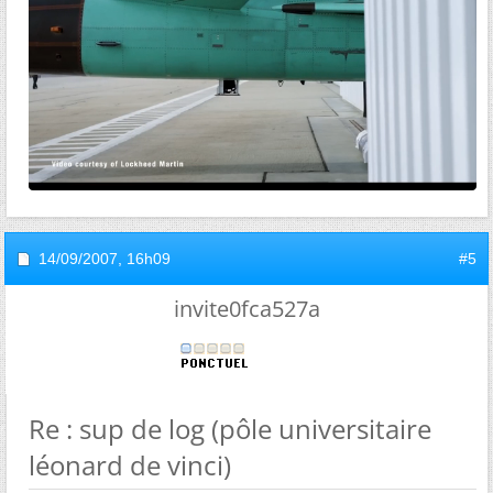
14/09/2007,
16h09
#5
invite0fca527a
Re : sup de log (pôle universitaire
léonard de vinci)