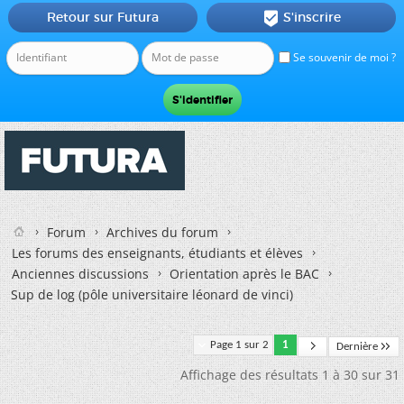
Retour sur Futura
S'inscrire

Se souvenir de moi ?
Forum
Archives du forum
Les forums des enseignants, étudiants et élèves
Anciennes discussions
Orientation après le BAC
Sup de log (pôle universitaire léonard de vinci)
Page 1 sur 2
1
Dernière
Affichage des résultats 1 à 30 sur 31