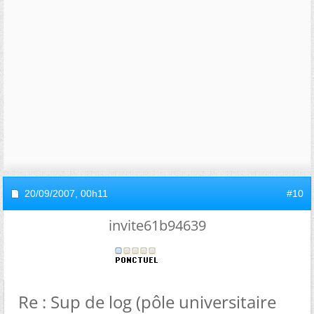
20/09/2007,
00h11
#10
invite61b94639
Re : Sup de log (pôle universitaire