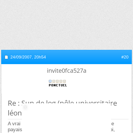
24/09/2007,
20h54
#20
invite0fca527a
Re : Sup de log (pôle universitaire
léonard de vinci)
A vrai dire je sais plus trop lol. On m'a dit que je
payais pas et j'ai pas cherché à savoir pourquoi,