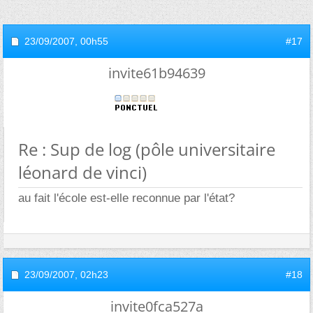
23/09/2007,
00h55
#17
invite61b94639
Re : Sup de log (pôle universitaire
léonard de vinci)
au fait l'école est-elle reconnue par l'état?
23/09/2007,
02h23
#18
invite0fca527a