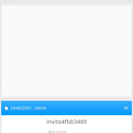
19/06/2007,
15h54
#5
invite4fbb3489