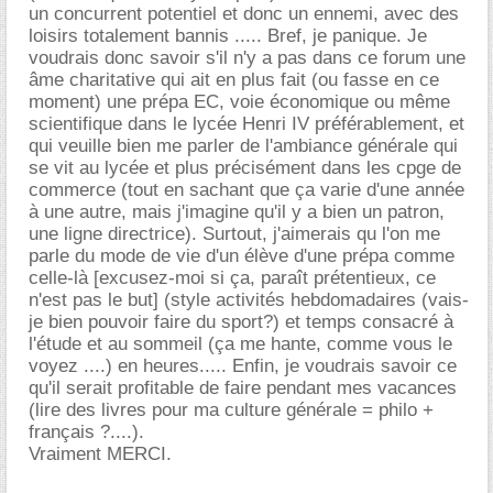
un concurrent potentiel et donc un ennemi, avec des
loisirs totalement bannis ..... Bref, je panique. Je
voudrais donc savoir s'il n'y a pas dans ce forum une
me charitative qui ait en plus fait (ou fasse en ce
moment) une prépa EC, voie économique ou même
scientifique dans le lycée Henri IV préférablement, et
qui veuille bien me parler de l'ambiance générale qui
se vit au lycée et plus précisément dans les cpge de
commerce (tout en sachant que ça varie d'une année
à une autre, mais j'imagine qu'il y a bien un patron,
une ligne directrice). Surtout, j'aimerais qu l'on me
parle du mode de vie d'un élève d'une prépa comme
celle-là [excusez-moi si ça, paraît prétentieux, ce
n'est pas le but] (style activités hebdomadaires (vais-
je bien pouvoir faire du sport?) et temps consacré à
l'étude et au sommeil (ça me hante, comme vous le
voyez ....) en heures..... Enfin, je voudrais savoir ce
qu'il serait profitable de faire pendant mes vacances
(lire des livres pour ma culture générale = philo +
français ?....).
Vraiment MERCI.