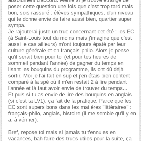
absolument d'accord. Même si je trouve étrange de
poser cette question une fois que c'est trop tard mais
bon, sois rassuré : élèves sympathiques, d'un niveau
qui te donne envie de faire aussi bien, quartier super
sympa.
Je rajouterai juste un truc concernant cet été : les EC
(à Saint-Louis tout du moins mais j'imagine que c'est
aussi le cas ailleurs) m'ont toujours épaté par leur
culture générale et en français-philo. Alors je pense
qu'il serait bien pour toi (et pour tes heures de
sommeil pendant l'année) de gagner du temps en
lisant les bouquins du programme, ils ont dû déjà
sortir. Moi je l'ai fait en sup et j'en étais bien content
comparé à la spé où il m'en restait 2 à lire pendant
l'année et là faut avoir envie de trouver du temps...
Et puis si tu as envie de lire des bouquins en anglais
(si c'est ta LV1), ça fait de la pratique. Parce que les
EC sont supers bons dans les matières "littéraires" :
français-philo, anglais, histoire (il me semble qu'il y en
a, à vérifier).
Bref, repose toi mais si jamais tu t'ennuies en
vacances, bah faire des trucs utiles pour la suite, ça