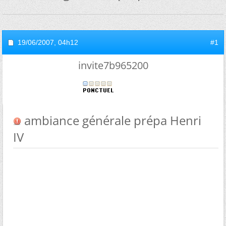
19/06/2007,
04h12
#1
invite7b965200
ambiance générale prépa Henri
IV