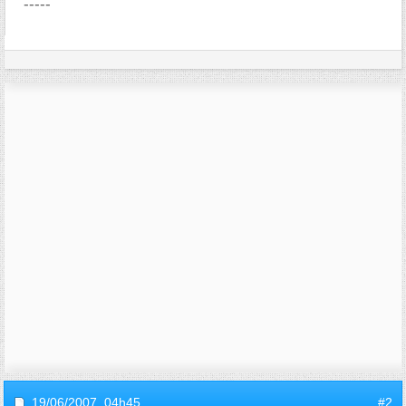
-----
19/06/2007,
04h45
#2