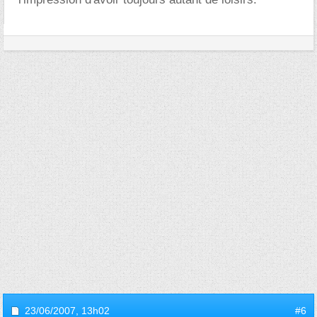
23/06/2007,
13h02
#6