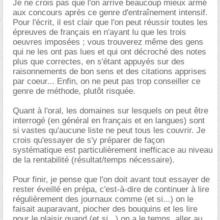
Je ne crois pas que l'on arrive beaucoup mieux armé
aux concours après ce genre d'entraînement intensif.
Pour l'écrit, il est clair que l'on peut réussir toutes les
épreuves de français en n'ayant lu que les trois
oeuvres imposées ; vous trouverez même des gens
qui ne les ont pas lues et qui ont décroché des notes
plus que correctes, en s'étant appuyés sur des
raisonnements de bon sens et des citations apprises
par coeur... Enfin, on ne peut pas trop conseiller ce
genre de méthode, plutôt risquée.
Quant à l'oral, les domaines sur lesquels on peut être
interrogé (en général en français et en langues) sont
si vastes qu'aucune liste ne peut tous les couvrir. Je
crois qu'essayer de s'y préparer de façon
systématique est particulièrement inefficace au niveau
de la rentabilité (résultat/temps nécessaire).
Pour finir, je pense que l'on doit avant tout essayer de
rester éveillé en prépa, c'est-à-dire de continuer à lire
régulièrement des journaux comme (et si...) on le
faisait auparavant, piocher des bouquins et les lire
pour le plaisir quand (et si...) on a le temps, aller au