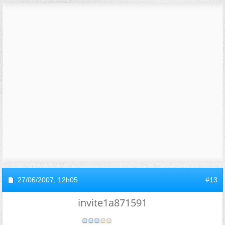
27/06/2007,
12h05
#13
invite1a871591