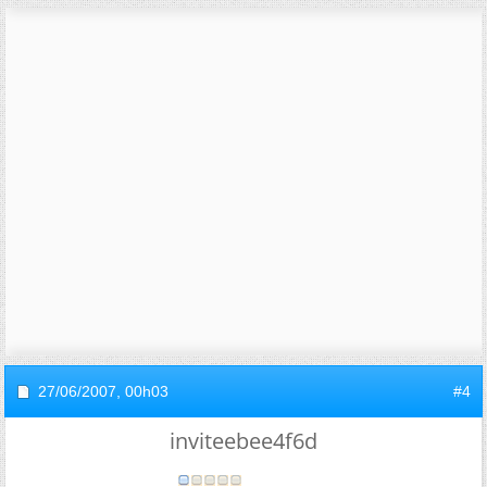
27/06/2007,
00h03
#4
inviteebee4f6d