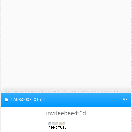
27/06/2007,
01h12
#7
inviteebee4f6d