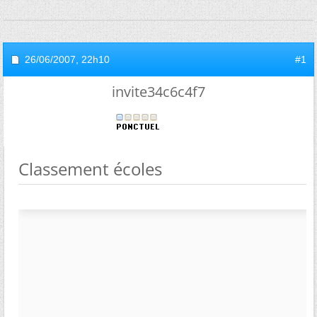
26/06/2007,
22h10
#1
invite34c6c4f7
Classement écoles