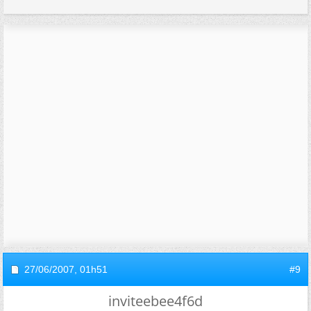
27/06/2007,
01h51
#9
inviteebee4f6d