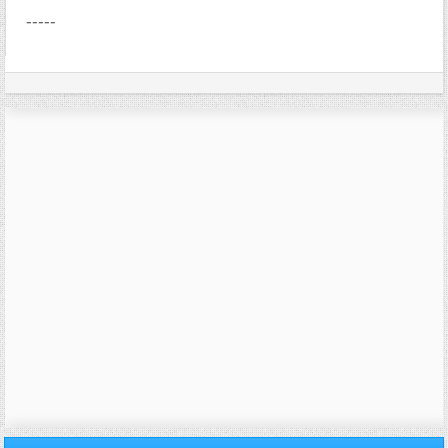
-----