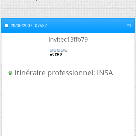
29/06/2007,
07h37
#1
invitec13ffb79
Itinéraire professionnel: INSA