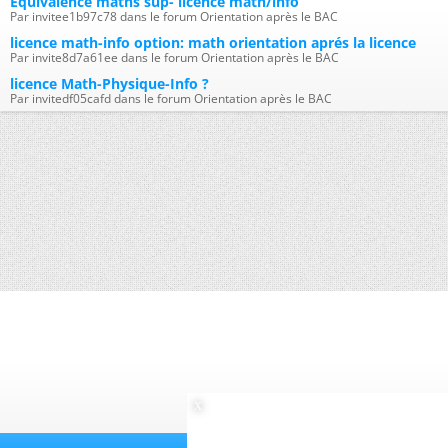
Equivalence maths sup- licence math/info
Par invitee1b97c78 dans le forum Orientation après le BAC
licence math-info option: math orientation aprés la licence
Par invite8d7a61ee dans le forum Orientation après le BAC
licence Math-Physique-Info ?
Par invitedf05cafd dans le forum Orientation après le BAC