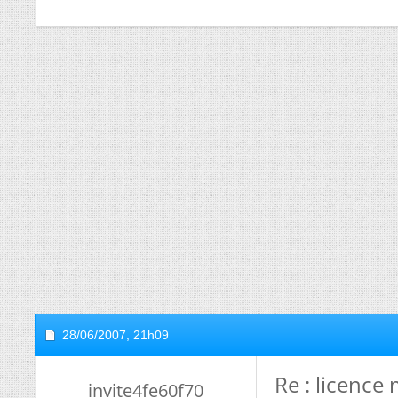
28/06/2007,
21h09
Re : licence
invite4fe60f70