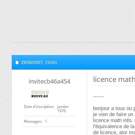
28/06/2007,
21h01
licence math
invitecb46a454
------
Date d'inscription
janvier
bonjour a tous ou p
1970
je vien de faire un
licence math info.
Messages
1
l'équivalence de l
de licence, alor ma