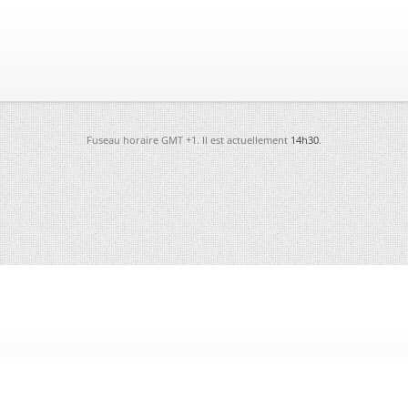
Fuseau horaire GMT +1. Il est actuellement
14h30
.
-
Futura
-
Archives
-
Conso
-