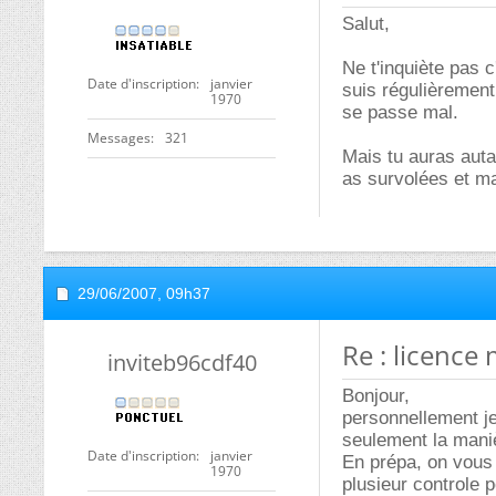
Salut,
Ne t'inquiète pas c
Date d'inscription
janvier
suis régulièrement
1970
se passe mal.
Messages
321
Mais tu auras auta
as survolées et ma
29/06/2007,
09h37
Re : licence
inviteb96cdf40
Bonjour,
personnellement j
seulement la manièr
Date d'inscription
janvier
En prépa, on vous 
1970
plusieur controle 