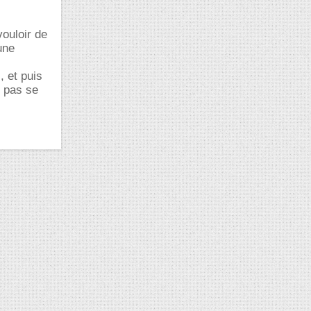
vouloir de
une
, et puis
t pas se