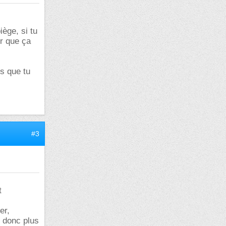
iège, si tu
ur que ça
ns que tu
#3
t
er,
t donc plus