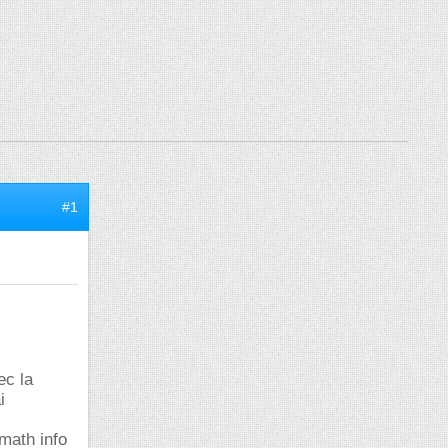
#1
ec la
i
 math info