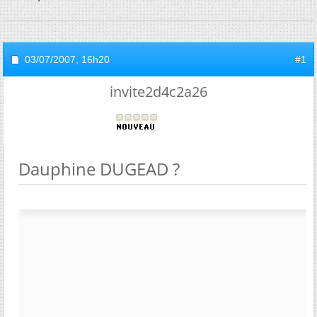
03/07/2007,
16h20
#1
invite2d4c2a26
Dauphine DUGEAD ?