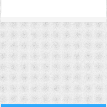
-----