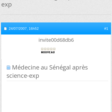
exp
24/07/2007,
16h52
#1
invite00d68db6
Médecine au Sénégal après
science-exp