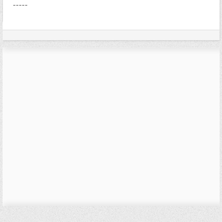
-----