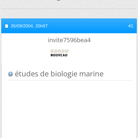
26/09/2004,
20h07
#1
invite7596bea4
études de biologie marine