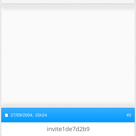
27/09/2004,
15h24
#2
invite1de7d2b9